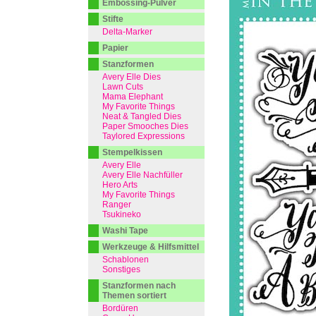
Embossing-Pulver
Stifte
Delta-Marker
Papier
Stanzformen
Avery Elle Dies
Lawn Cuts
Mama Elephant
My Favorite Things
Neat & Tangled Dies
Paper Smooches Dies
Taylored Expressions
Stempelkissen
Avery Elle
Avery Elle Nachfüller
Hero Arts
My Favorite Things
Ranger
Tsukineko
Washi Tape
Werkzeuge & Hilfsmittel
Schablonen
Sonstiges
Stanzformen nach
Themen sortiert
Bordüren