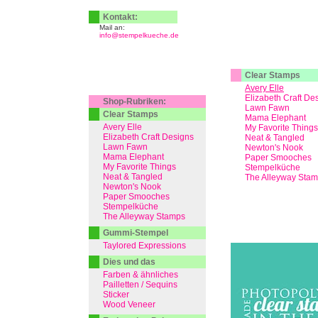
Kontakt:
Mail an:
info@stempelkueche.de
Clear Stamps
Avery Elle
Elizabeth Craft De
Shop-Rubriken:
Lawn Fawn
Clear Stamps
Mama Elephant
Avery Elle
My Favorite Things
Elizabeth Craft Designs
Neat & Tangled
Lawn Fawn
Newton's Nook
Mama Elephant
Paper Smooches
My Favorite Things
Stempelküche
Neat & Tangled
The Alleyway Sta
Newton's Nook
Paper Smooches
Stempelküche
The Alleyway Stamps
Gummi-Stempel
Taylored Expressions
Dies und das
Farben & ähnliches
Pailletten / Sequins
Sticker
Wood Veneer