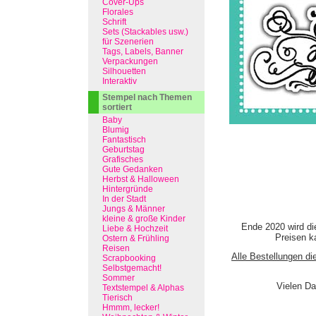
Cover-Ups
Florales
Schrift
Sets (Stackables usw.)
für Szenerien
Tags, Labels, Banner
Verpackungen
Silhouetten
Interaktiv
Stempel nach Themen
sortiert
Baby
Blumig
Fantastisch
Geburtstag
Grafisches
Gute Gedanken
Herbst & Halloween
Hintergründe
In der Stadt
Jungs & Männer
kleine & große Kinder
Ende 2020 wird di
Liebe & Hochzeit
Preisen ka
Ostern & Frühling
Reisen
Alle Bestellungen di
Scrapbooking
Selbstgemacht!
Sommer
Vielen Da
Textstempel & Alphas
Tierisch
Hmmm, lecker!