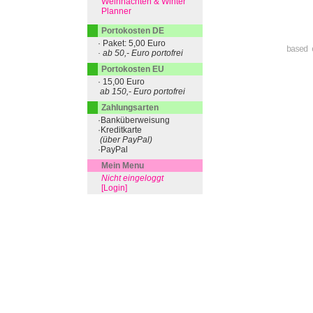
Weihnachten & Winter
Planner
Portokosten DE
· Paket: 5,00 Euro
based 
· ab 50,- Euro portofrei
Portokosten EU
· 15,00 Euro
ab 150,- Euro portofrei
Zahlungsarten
·Banküberweisung
·Kreditkarte
(über PayPal)
·PayPal
Mein Menu
Nicht eingeloggt
[Login]