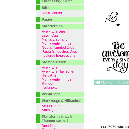
Embossing-Pulver
Stifte
Delta-Marker
Papier
Stanzformen
Avery Elle Dies
Lawn Cuts
Mama Elephant
My Favorite Things
Neat & Tangled Dies
Paper Smooches Dies
Taylored Expressions
Stempelkissen
Avery Elle
Avery Elle Nachfüller
Hero Arts
My Favorite Things
Ranger
Tsukineko
Washi Tape
Werkzeuge & Hilfsmittel
Schablonen
Sonstiges
Stanzformen nach
Themen sortiert
Bordüren
Ende 2020 wird di