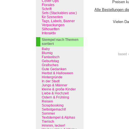
Cover-Ups
Preisen ka
Florales
Schrift
Alle Bestellungen di
Sets (Stackables usw.)
für Szenerien
Tags, Labels, Banner
Vielen Da
Verpackungen
Silhouetten
Interaktiv
Stempel nach Themen
sortiert
Baby
Blumig
based 
Fantastisch
Geburtstag
Grafisches
Gute Gedanken
Herbst & Halloween
Hintergründe
In der Stadt
Jungs & Männer
kleine & große Kinder
Liebe & Hochzeit
Ostern & Frühling
Reisen
Scrapbooking
Selbstgemacht!
Sommer
Textstempel & Alphas
Tierisch
Hmmm, lecker!