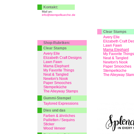
Kontakt:
Mail an:
info@stempelkueche.de
Clear Stamps
Avery Elle
Elizabeth Craft De
Shop-Rubriken:
Lawn Fawn
Clear Stamps
Mama Elephant
Avery Elle
My Favorite Things
Elizabeth Craft Designs
Neat & Tangled
Lawn Fawn
Newton's Nook
Mama Elephant
Paper Smooches
My Favorite Things
Stempelküche
Neat & Tangled
The Alleyway Sta
Newton's Nook
Paper Smooches
Stempelküche
The Alleyway Stamps
Gummi-Stempel
Taylored Expressions
Dies und das
Farben & ähnliches
Pailletten / Sequins
Sticker
Wood Veneer