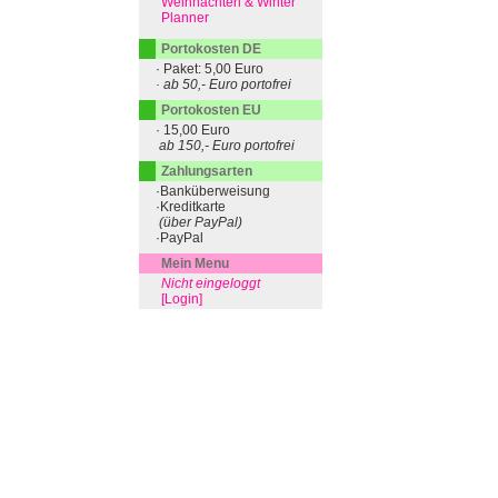
Weihnachten & Winter
Planner
Portokosten DE
· Paket: 5,00 Euro
· ab 50,- Euro portofrei
Portokosten EU
· 15,00 Euro
ab 150,- Euro portofrei
Zahlungsarten
·Banküberweisung
·Kreditkarte
(über PayPal)
·PayPal
Mein Menu
Nicht eingeloggt
[Login]