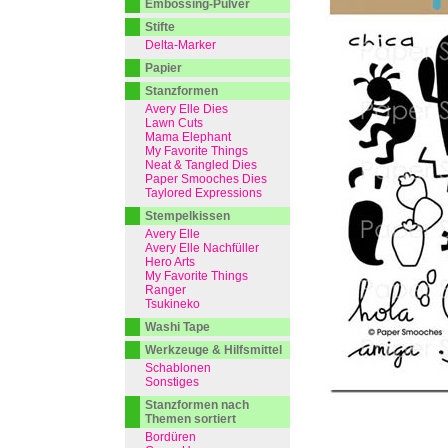
Embossing-Pulver
Stifte
Delta-Marker
Papier
Stanzformen
Avery Elle Dies
Lawn Cuts
Mama Elephant
My Favorite Things
Neat & Tangled Dies
Paper Smooches Dies
Taylored Expressions
Stempelkissen
Avery Elle
Avery Elle Nachfüller
Hero Arts
My Favorite Things
Ranger
Tsukineko
Washi Tape
Werkzeuge & Hilfsmittel
Schablonen
Sonstiges
Stanzformen nach
Themen sortiert
Bordüren