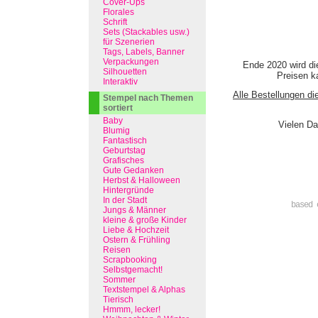
Cover-Ups
Florales
Schrift
Sets (Stackables usw.)
für Szenerien
Tags, Labels, Banner
Verpackungen
Ende 2020 wird di
Silhouetten
Preisen ka
Interaktiv
Alle Bestellungen di
Stempel nach Themen
sortiert
Baby
Vielen Da
Blumig
Fantastisch
Geburtstag
Grafisches
Gute Gedanken
Herbst & Halloween
Hintergründe
In der Stadt
based 
Jungs & Männer
kleine & große Kinder
Liebe & Hochzeit
Ostern & Frühling
Reisen
Scrapbooking
Selbstgemacht!
Sommer
Textstempel & Alphas
Tierisch
Hmmm, lecker!