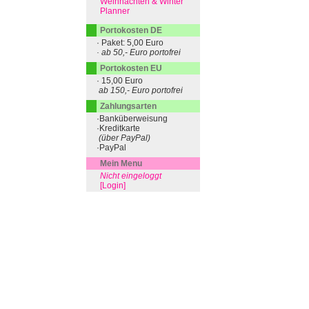
Weihnachten & Winter
Planner
Portokosten DE
· Paket: 5,00 Euro
· ab 50,- Euro portofrei
Portokosten EU
· 15,00 Euro
ab 150,- Euro portofrei
Zahlungsarten
·Banküberweisung
·Kreditkarte
(über PayPal)
·PayPal
Mein Menu
Nicht eingeloggt
[Login]