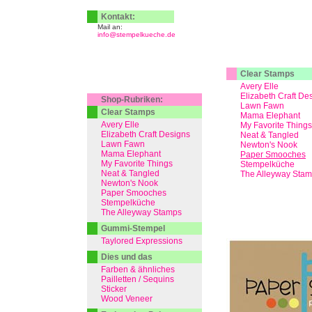
Kontakt:
Mail an:
info@stempelkueche.de
Clear Stamps
Avery Elle
Elizabeth Craft De
Shop-Rubriken:
Lawn Fawn
Clear Stamps
Mama Elephant
Avery Elle
My Favorite Things
Elizabeth Craft Designs
Neat & Tangled
Lawn Fawn
Newton's Nook
Mama Elephant
Paper Smooches
My Favorite Things
Stempelküche
Neat & Tangled
The Alleyway Sta
Newton's Nook
Paper Smooches
Stempelküche
The Alleyway Stamps
Gummi-Stempel
Taylored Expressions
Dies und das
Farben & ähnliches
Pailletten / Sequins
Sticker
Wood Veneer