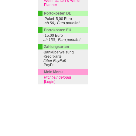
Weihnachten & Winter
Planner
Portokosten DE
· Paket: 5,00 Euro
· ab 50,- Euro portofrei
Portokosten EU
· 15,00 Euro
ab 150,- Euro portofrei
Zahlungsarten
·Banküberweisung
·Kreditkarte
(über PayPal)
·PayPal
Mein Menu
Nicht eingeloggt
[Login]