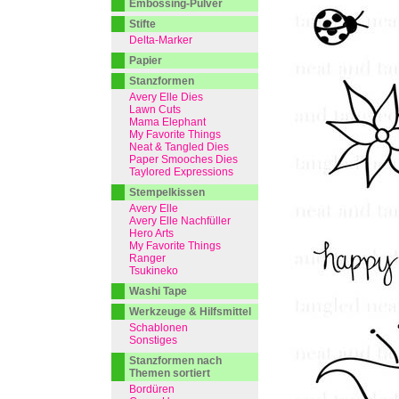
Embossing-Pulver
Stifte
Delta-Marker
Papier
Stanzformen
Avery Elle Dies
Lawn Cuts
Mama Elephant
My Favorite Things
Neat & Tangled Dies
Paper Smooches Dies
Taylored Expressions
Stempelkissen
Avery Elle
Avery Elle Nachfüller
Hero Arts
My Favorite Things
Ranger
Tsukineko
Washi Tape
Werkzeuge & Hilfsmittel
Schablonen
Sonstiges
Stanzformen nach
Themen sortiert
Bordüren