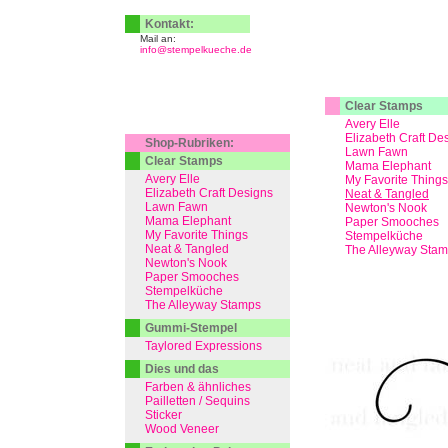
Kontakt:
Mail an:
info@stempelkueche.de
Clear Stamps
Avery Elle
Elizabeth Craft De
Shop-Rubriken:
Lawn Fawn
Clear Stamps
Mama Elephant
Avery Elle
My Favorite Things
Elizabeth Craft Designs
Neat & Tangled
Lawn Fawn
Newton's Nook
Mama Elephant
Paper Smooches
My Favorite Things
Stempelküche
Neat & Tangled
The Alleyway Sta
Newton's Nook
Paper Smooches
Stempelküche
The Alleyway Stamps
Gummi-Stempel
Taylored Expressions
Dies und das
Farben & ähnliches
Pailletten / Sequins
Sticker
Wood Veneer