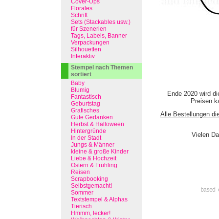
Cover-Ups
Florales
Schrift
Sets (Stackables usw.)
für Szenerien
Tags, Labels, Banner
Verpackungen
Silhouetten
Interaktiv
Stempel nach Themen
sortiert
Baby
Blumig
Ende 2020 wird di
Fantastisch
Preisen ka
Geburtstag
Grafisches
Alle Bestellungen di
Gute Gedanken
Herbst & Halloween
Hintergründe
Vielen Da
In der Stadt
Jungs & Männer
kleine & große Kinder
Liebe & Hochzeit
Ostern & Frühling
Reisen
Scrapbooking
Selbstgemacht!
based 
Sommer
Textstempel & Alphas
Tierisch
Hmmm, lecker!