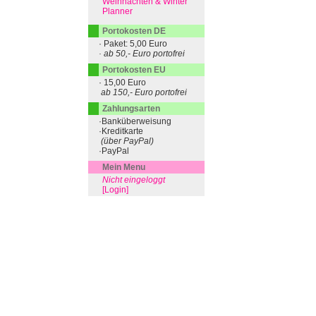
Weihnachten & Winter
Planner
Portokosten DE
· Paket: 5,00 Euro
· ab 50,- Euro portofrei
Portokosten EU
· 15,00 Euro
ab 150,- Euro portofrei
Zahlungsarten
·Banküberweisung
·Kreditkarte
(über PayPal)
·PayPal
Mein Menu
Nicht eingeloggt
[Login]