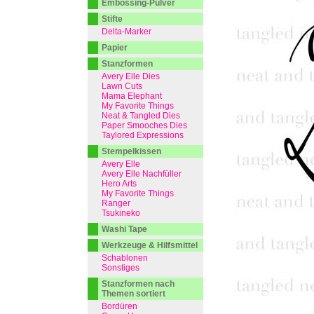
Embossing-Pulver
Stifte
Delta-Marker
Papier
Stanzformen
Avery Elle Dies
Lawn Cuts
Mama Elephant
My Favorite Things
Neat & Tangled Dies
Paper Smooches Dies
Taylored Expressions
Stempelkissen
Avery Elle
Avery Elle Nachfüller
Hero Arts
My Favorite Things
Ranger
Tsukineko
Washi Tape
Werkzeuge & Hilfsmittel
Schablonen
Sonstiges
Stanzformen nach
Themen sortiert
Bordüren