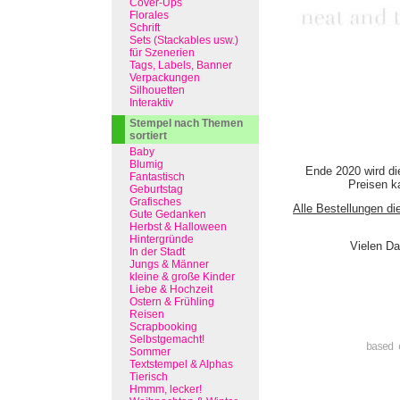
Cover-Ups
Florales
Schrift
Sets (Stackables usw.)
für Szenerien
Tags, Labels, Banner
Verpackungen
Silhouetten
Interaktiv
Stempel nach Themen
sortiert
Baby
Blumig
Ende 2020 wird di
Fantastisch
Preisen ka
Geburtstag
Grafisches
Alle Bestellungen di
Gute Gedanken
Herbst & Halloween
Hintergründe
Vielen Da
In der Stadt
Jungs & Männer
kleine & große Kinder
Liebe & Hochzeit
Ostern & Frühling
Reisen
Scrapbooking
Selbstgemacht!
based 
Sommer
Textstempel & Alphas
Tierisch
Hmmm, lecker!