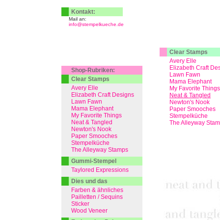
Kontakt:
Mail an:
info@stempelkueche.de
Clear Stamps
Avery Elle
Elizabeth Craft De
Shop-Rubriken:
Lawn Fawn
Clear Stamps
Mama Elephant
Avery Elle
My Favorite Things
Elizabeth Craft Designs
Neat & Tangled
Lawn Fawn
Newton's Nook
Mama Elephant
Paper Smooches
My Favorite Things
Stempelküche
Neat & Tangled
The Alleyway Sta
Newton's Nook
Paper Smooches
Stempelküche
The Alleyway Stamps
Gummi-Stempel
Taylored Expressions
Dies und das
Farben & ähnliches
Pailletten / Sequins
Sticker
Wood Veneer