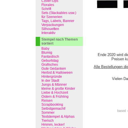
Cover-Ups
Florales
Schrift
Sets (Stackables usw.)
für Szenerien
Tags, Labels, Banner
Verpackungen
Silhouetten
Interaktiv
Stempel nach Themen
sortiert
Baby
Blumig
Ende 2020 wird di
Fantastisch
Preisen ka
Geburtstag
Grafisches
Alle Bestellungen di
Gute Gedanken
Herbst & Halloween
Hintergründe
Vielen Da
In der Stadt
Jungs & Männer
kleine & große Kinder
Liebe & Hochzeit
Ostern & Frühling
Reisen
Scrapbooking
Selbstgemacht!
based 
Sommer
Textstempel & Alphas
Tierisch
Hmmm, lecker!