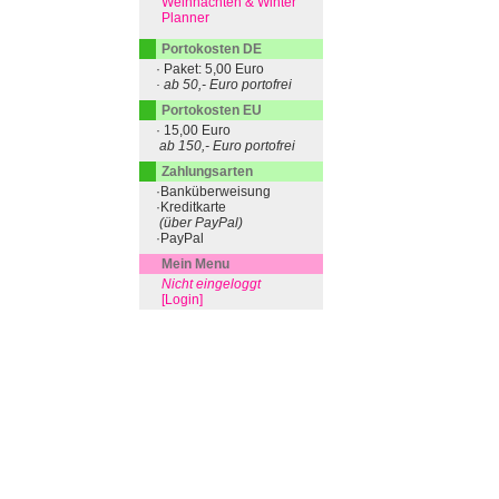
Weihnachten & Winter
Planner
Portokosten DE
· Paket: 5,00 Euro
· ab 50,- Euro portofrei
Portokosten EU
· 15,00 Euro
ab 150,- Euro portofrei
Zahlungsarten
·Banküberweisung
·Kreditkarte
(über PayPal)
·PayPal
Mein Menu
Nicht eingeloggt
[Login]