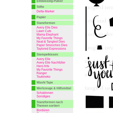
Embossing-Pulver
Stifte
Delta-Marker
Papier
Stanzformen
Avery Elle Dies
Lawn Cuts
Mama Elephant
My Favorite Things
Neat & Tangled Dies
Paper Smooches Dies
Taylored Expressions
Stempelkissen
Avery Elle
Avery Elle Nachfüller
Hero Arts
My Favorite Things
Ranger
Tsukineko
Washi Tape
Werkzeuge & Hilfsmittel
Schablonen
Sonstiges
Stanzformen nach
Themen sortiert
Bordüren