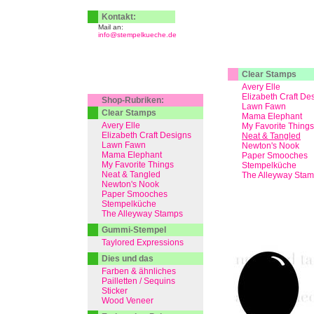
Kontakt:
Mail an:
info@stempelkueche.de
Clear Stamps
Avery Elle
Elizabeth Craft De
Shop-Rubriken:
Lawn Fawn
Clear Stamps
Mama Elephant
Avery Elle
My Favorite Things
Elizabeth Craft Designs
Neat & Tangled
Lawn Fawn
Newton's Nook
Mama Elephant
Paper Smooches
My Favorite Things
Stempelküche
Neat & Tangled
The Alleyway Sta
Newton's Nook
Paper Smooches
Stempelküche
The Alleyway Stamps
Gummi-Stempel
Taylored Expressions
Dies und das
Farben & ähnliches
Pailletten / Sequins
Sticker
Wood Veneer