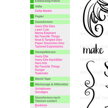
Embossing-Pulver
Stifte
Delta-Marker
Papier
Stanzformen
Avery Elle Dies
Lawn Cuts
Mama Elephant
My Favorite Things
Neat & Tangled Dies
Paper Smooches Dies
Taylored Expressions
Stempelkissen
Avery Elle
Avery Elle Nachfüller
Hero Arts
My Favorite Things
Ranger
Tsukineko
Washi Tape
Werkzeuge & Hilfsmittel
Schablonen
Sonstiges
Stanzformen nach
Themen sortiert
Bordüren