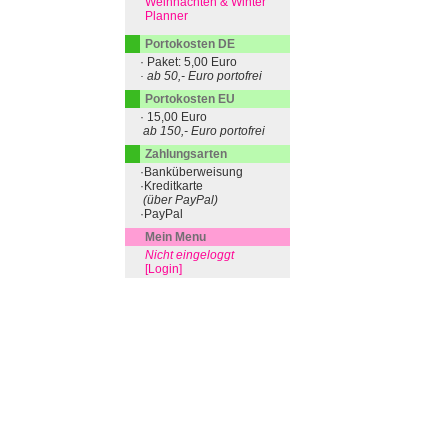
Weihnachten & Winter
Planner
Portokosten DE
· Paket: 5,00 Euro
· ab 50,- Euro portofrei
Portokosten EU
· 15,00 Euro
ab 150,- Euro portofrei
Zahlungsarten
·Banküberweisung
·Kreditkarte
(über PayPal)
·PayPal
Mein Menu
Nicht eingeloggt
[Login]