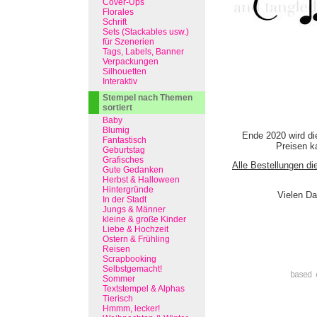
Cover-Ups
Florales
Schrift
Sets (Stackables usw.)
für Szenerien
Tags, Labels, Banner
Verpackungen
Silhouetten
Interaktiv
Stempel nach Themen
sortiert
Baby
Blumig
Ende 2020 wird di
Fantastisch
Preisen ka
Geburtstag
Grafisches
Alle Bestellungen di
Gute Gedanken
Herbst & Halloween
Hintergründe
Vielen Da
In der Stadt
Jungs & Männer
kleine & große Kinder
Liebe & Hochzeit
Ostern & Frühling
Reisen
Scrapbooking
Selbstgemacht!
based 
Sommer
Textstempel & Alphas
Tierisch
Hmmm, lecker!