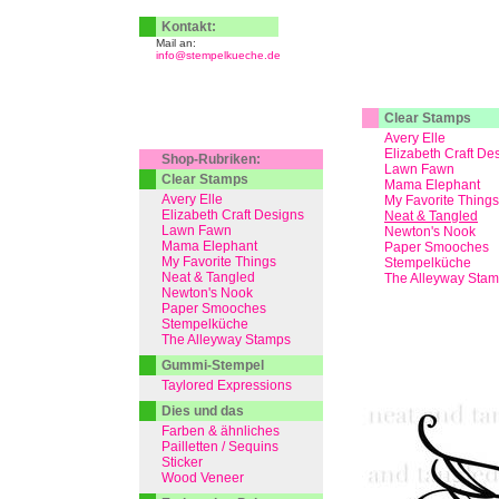
Kontakt:
Mail an:
info@stempelkueche.de
Clear Stamps
Avery Elle
Elizabeth Craft De
Shop-Rubriken:
Lawn Fawn
Clear Stamps
Mama Elephant
Avery Elle
My Favorite Things
Elizabeth Craft Designs
Neat & Tangled
Lawn Fawn
Newton's Nook
Mama Elephant
Paper Smooches
My Favorite Things
Stempelküche
Neat & Tangled
The Alleyway Sta
Newton's Nook
Paper Smooches
Stempelküche
The Alleyway Stamps
Gummi-Stempel
Taylored Expressions
Dies und das
Farben & ähnliches
Pailletten / Sequins
Sticker
Wood Veneer