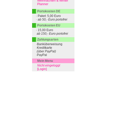
Weihnachten & Winter
Planner
Portokosten DE
· Paket: 5,00 Euro
· ab 50,- Euro portofrei
Portokosten EU
· 15,00 Euro
ab 150,- Euro portofrei
Zahlungsarten
·Banküberweisung
·Kreditkarte
(über PayPal)
·PayPal
Mein Menu
Nicht eingeloggt
[Login]