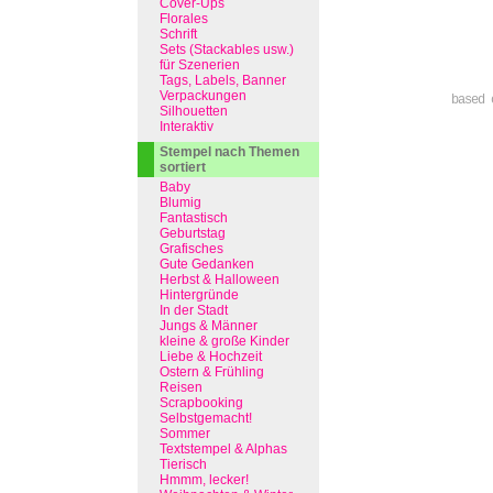
Cover-Ups
Florales
Schrift
Sets (Stackables usw.)
für Szenerien
Tags, Labels, Banner
Verpackungen
based 
Silhouetten
Interaktiv
Stempel nach Themen
sortiert
Baby
Blumig
Fantastisch
Geburtstag
Grafisches
Gute Gedanken
Herbst & Halloween
Hintergründe
In der Stadt
Jungs & Männer
kleine & große Kinder
Liebe & Hochzeit
Ostern & Frühling
Reisen
Scrapbooking
Selbstgemacht!
Sommer
Textstempel & Alphas
Tierisch
Hmmm, lecker!