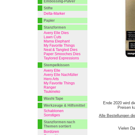
Embossing-Pulver
Stifte
Delta-Marker
Papier
Stanzformen
Avery Elle Dies
Lawn Cuts
Mama Elephant
My Favorite Things
Neat & Tangled Dies
Paper Smooches Dies
Taylored Expressions
Stempelkissen
Avery Elle
Avery Elle Nachfüller
Hero Arts
My Favorite Things
Ranger
Tsukineko
Washi Tape
Ende 2020 wird di
Werkzeuge & Hilfsmittel
Preisen ka
Schablonen
Sonstiges
Alle Bestellungen di
Stanzformen nach
Themen sortiert
Vielen Da
Bordüren