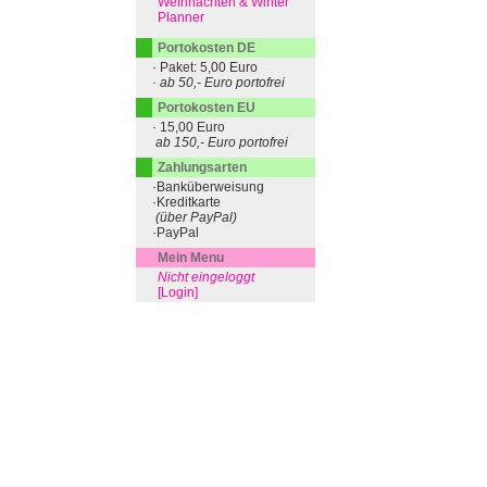
Weihnachten & Winter
Planner
Portokosten DE
· Paket: 5,00 Euro
· ab 50,- Euro portofrei
Portokosten EU
· 15,00 Euro
ab 150,- Euro portofrei
Zahlungsarten
·Banküberweisung
·Kreditkarte
(über PayPal)
·PayPal
Mein Menu
Nicht eingeloggt
[Login]