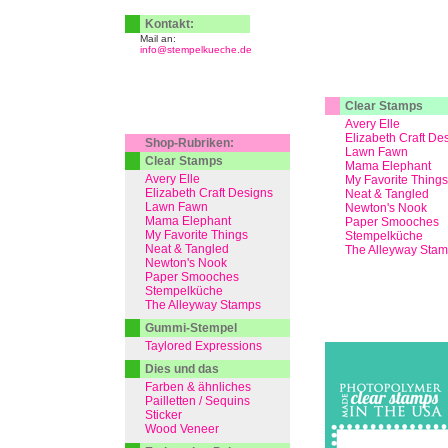
Kontakt:
Mail an:
info@stempelkueche.de
Clear Stamps
Avery Elle
Elizabeth Craft De
Shop-Rubriken:
Lawn Fawn
Clear Stamps
Mama Elephant
Avery Elle
My Favorite Things
Elizabeth Craft Designs
Neat & Tangled
Lawn Fawn
Newton's Nook
Mama Elephant
Paper Smooches
My Favorite Things
Stempelküche
Neat & Tangled
The Alleyway Sta
Newton's Nook
Paper Smooches
Stempelküche
The Alleyway Stamps
Gummi-Stempel
Taylored Expressions
Dies und das
Farben & ähnliches
Pailletten / Sequins
Sticker
Wood Veneer