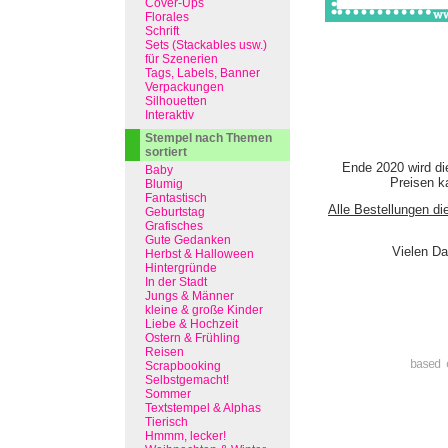
Cover-Ups
Florales
Schrift
Sets (Stackables usw.)
für Szenerien
Tags, Labels, Banner
Verpackungen
Silhouetten
Interaktiv
Stempel nach Themen
sortiert
Ende 2020 wird di
Baby
Preisen ka
Blumig
Fantastisch
Alle Bestellungen di
Geburtstag
Grafisches
Gute Gedanken
Vielen Da
Herbst & Halloween
Hintergründe
In der Stadt
Jungs & Männer
kleine & große Kinder
Liebe & Hochzeit
Ostern & Frühling
Reisen
based 
Scrapbooking
Selbstgemacht!
Sommer
Textstempel & Alphas
Tierisch
Hmmm, lecker!