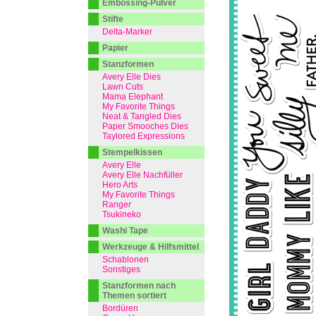
Embossing-Pulver
Stifte
Delta-Marker
Papier
Stanzformen
Avery Elle Dies
Lawn Cuts
Mama Elephant
My Favorite Things
Neat & Tangled Dies
Paper Smooches Dies
Taylored Expressions
Stempelkissen
Avery Elle
Avery Elle Nachfüller
Hero Arts
My Favorite Things
Ranger
Tsukineko
Washi Tape
Werkzeuge & Hilfsmittel
Schablonen
Sonstiges
Stanzformen nach
Themen sortiert
Bordüren