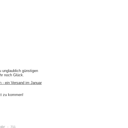
u unglaublich günstigen
ihr noch Glück.
n - ein Versand im Januar
akt zu kommen!
gbr - 711