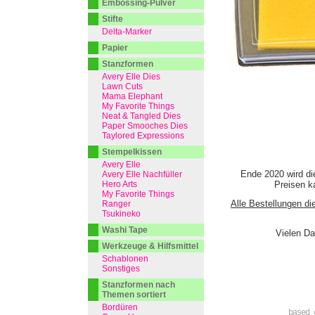
Embossing-Pulver
Stifte
Delta-Marker
Papier
Stanzformen
Avery Elle Dies
Lawn Cuts
Mama Elephant
My Favorite Things
Neat & Tangled Dies
Paper Smooches Dies
Taylored Expressions
Stempelkissen
Avery Elle
Ende 2020 wird di
Avery Elle Nachfüller
Hero Arts
Preisen ka
My Favorite Things
Alle Bestellungen di
Ranger
Tsukineko
Washi Tape
Vielen Da
Werkzeuge & Hilfsmittel
Schablonen
Sonstiges
Stanzformen nach
Themen sortiert
Bordüren
based 