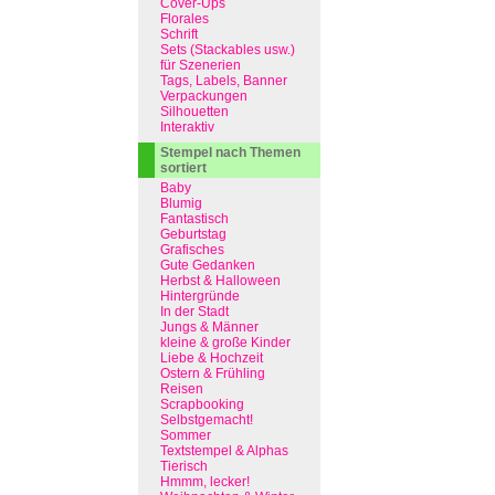
Cover-Ups
Florales
Schrift
Sets (Stackables usw.)
für Szenerien
Tags, Labels, Banner
Verpackungen
Silhouetten
Interaktiv
Stempel nach Themen
sortiert
Baby
Blumig
Fantastisch
Geburtstag
Grafisches
Gute Gedanken
Herbst & Halloween
Hintergründe
In der Stadt
Jungs & Männer
kleine & große Kinder
Liebe & Hochzeit
Ostern & Frühling
Reisen
Scrapbooking
Selbstgemacht!
Sommer
Textstempel & Alphas
Tierisch
Hmmm, lecker!