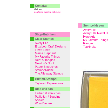
Kontakt:
Mail an:
info@stempelkueche.de
Stempelkissen
Avery Elle
Avery Elle Nachfül
Shop-Rubriken:
Hero Arts
Clear Stamps
My Favorite Things
Avery Elle
Ranger
Elizabeth Craft Designs
Tsukineko
Lawn Fawn
Mama Elephant
My Favorite Things
Neat & Tangled
Newton's Nook
Paper Smooches
Stempelküche
The Alleyway Stamps
Gummi-Stempel
Taylored Expressions
Dies und das
Farben & ähnliches
Pailletten / Sequins
Sticker
Wood Veneer