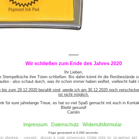
********
Wir schließen zum Ende des Jahres 2020
Ihr Lieben,
e Stempelküche ihre Türen schließen. Bis dahin könnt ihr die Restbestände z
ufen - also schaut durch, was ihr schon immer haben wolltet, vielleicht habt 
e bis zum 29.12.2020 bezahlt sind, werde ich am 30.12.2020 noch verschicke
ist nicht möglich.
nk für eure jahrelange Treue, es hat so viel Spaß gemacht mit euch in Kont
Bleibt gesund!
Carolin
Impressum
Datenschutz
Widerrufsformular
Page generated in 0,090 seconds.
on phpshop - concept, design & code extensions ©1999-2026 by ip-medien k&l 