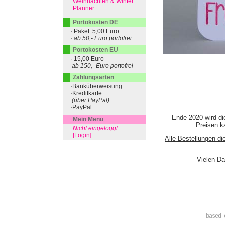
Weihnachten & Winter
Planner
Portokosten DE
· Paket: 5,00 Euro
· ab 50,- Euro portofrei
Portokosten EU
· 15,00 Euro
ab 150,- Euro portofrei
Zahlungsarten
·Banküberweisung
·Kreditkarte
(über PayPal)
·PayPal
Ende 2020 wird di
Mein Menu
Preisen ka
Nicht eingeloggt
[Login]
Alle Bestellungen di
Vielen Da
based 