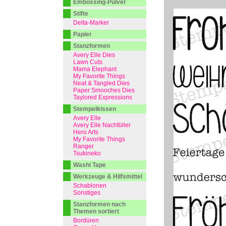
Embossing-Pulver
Stifte
Delta-Marker
Papier
Stanzformen
Avery Elle Dies
Lawn Cuts
Mama Elephant
My Favorite Things
Neat & Tangled Dies
Paper Smooches Dies
Taylored Expressions
Stempelkissen
Avery Elle
Avery Elle Nachfüller
Hero Arts
My Favorite Things
Ranger
Tsukineko
Washi Tape
Werkzeuge & Hilfsmittel
Schablonen
Sonstiges
Stanzformen nach
Themen sortiert
Bordüren