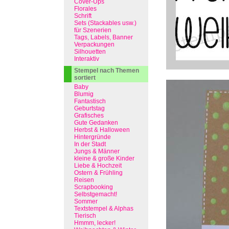
Cover-Ups
Florales
Schrift
Sets (Stackables usw.)
für Szenerien
Tags, Labels, Banner
Verpackungen
Silhouetten
Interaktiv
Stempel nach Themen
sortiert
Baby
Blumig
Fantastisch
Geburtstag
Grafisches
Gute Gedanken
Herbst & Halloween
Hintergründe
In der Stadt
Jungs & Männer
kleine & große Kinder
Liebe & Hochzeit
Ostern & Frühling
Reisen
Scrapbooking
Selbstgemacht!
Sommer
Textstempel & Alphas
Tierisch
Hmmm, lecker!