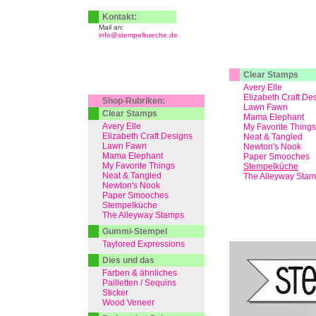
Kontakt:
Mail an:
info@stempelkueche.de
Clear Stamps
Avery Elle
Elizabeth Craft De
Shop-Rubriken:
Lawn Fawn
Clear Stamps
Mama Elephant
Avery Elle
My Favorite Things
Elizabeth Craft Designs
Neat & Tangled
Lawn Fawn
Newton's Nook
Mama Elephant
Paper Smooches
My Favorite Things
Stempelküche
Neat & Tangled
The Alleyway Sta
Newton's Nook
Paper Smooches
Stempelküche
The Alleyway Stamps
Gummi-Stempel
Taylored Expressions
Dies und das
Farben & ähnliches
Pailletten / Sequins
Sticker
Wood Veneer