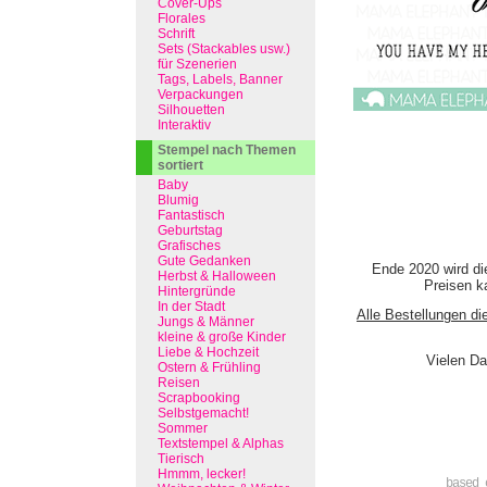
Cover-Ups
Florales
Schrift
Sets (Stackables usw.)
für Szenerien
Tags, Labels, Banner
Verpackungen
Silhouetten
Interaktiv
Stempel nach Themen
sortiert
Baby
Blumig
Fantastisch
Geburtstag
Grafisches
Gute Gedanken
Ende 2020 wird di
Herbst & Halloween
Preisen ka
Hintergründe
In der Stadt
Alle Bestellungen di
Jungs & Männer
kleine & große Kinder
Liebe & Hochzeit
Vielen Da
Ostern & Frühling
Reisen
Scrapbooking
Selbstgemacht!
Sommer
Textstempel & Alphas
Tierisch
Hmmm, lecker!
based 