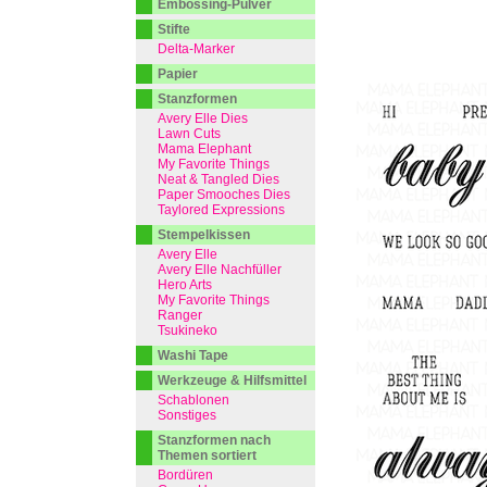
Embossing-Pulver
Stifte
Delta-Marker
Papier
Stanzformen
Avery Elle Dies
Lawn Cuts
Mama Elephant
My Favorite Things
Neat & Tangled Dies
Paper Smooches Dies
Taylored Expressions
Stempelkissen
Avery Elle
Avery Elle Nachfüller
Hero Arts
My Favorite Things
Ranger
Tsukineko
Washi Tape
Werkzeuge & Hilfsmittel
Schablonen
Sonstiges
Stanzformen nach
Themen sortiert
Bordüren