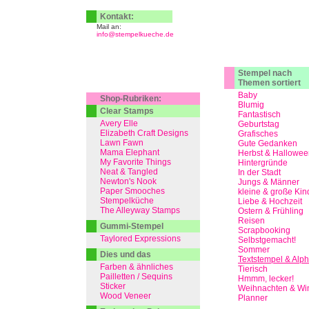
Kontakt:
Mail an:
info@stempelkueche.de
Stempel nach
Themen sortiert
Baby
Shop-Rubriken:
Blumig
Clear Stamps
Fantastisch
Avery Elle
Geburtstag
Elizabeth Craft Designs
Grafisches
Lawn Fawn
Gute Gedanken
Mama Elephant
Herbst & Hallowee
My Favorite Things
Hintergründe
Neat & Tangled
In der Stadt
Newton's Nook
Jungs & Männer
Paper Smooches
kleine & große Kin
Stempelküche
Liebe & Hochzeit
The Alleyway Stamps
Ostern & Frühling
Reisen
Gummi-Stempel
Scrapbooking
Taylored Expressions
Selbstgemacht!
Sommer
Dies und das
Textstempel & Alp
Farben & ähnliches
Tierisch
Pailletten / Sequins
Hmmm, lecker!
Sticker
Weihnachten & Win
Wood Veneer
Planner