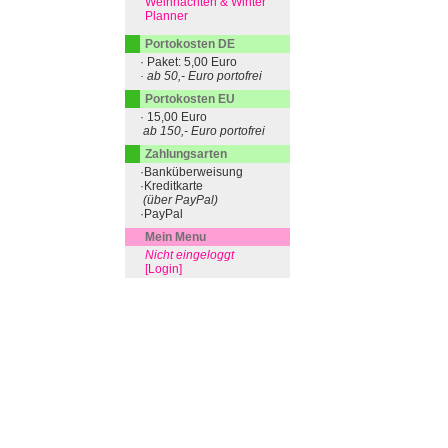
Weihnachten & Winter
Planner
Portokosten DE
· Paket: 5,00 Euro
· ab 50,- Euro portofrei
Portokosten EU
· 15,00 Euro
ab 150,- Euro portofrei
Zahlungsarten
·Banküberweisung
·Kreditkarte
(über PayPal)
·PayPal
Mein Menu
Nicht eingeloggt
[Login]