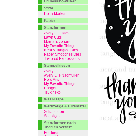
Embossing-Pulver
Stifte
Delta-Marker
Papier
Stanzformen
Avery Elle Dies
Lawn Cuts
Mama Elephant
My Favorite Things
Neat & Tangled Dies
Paper Smooches Dies
Taylored Expressions
Stempelkissen
Avery Elle
Avery Elle Nachfüller
Hero Arts
My Favorite Things
Ranger
Tsukineko
Washi Tape
Werkzeuge & Hilfsmittel
Schablonen
Sonstiges
Stanzformen nach
Themen sortiert
Bordüren