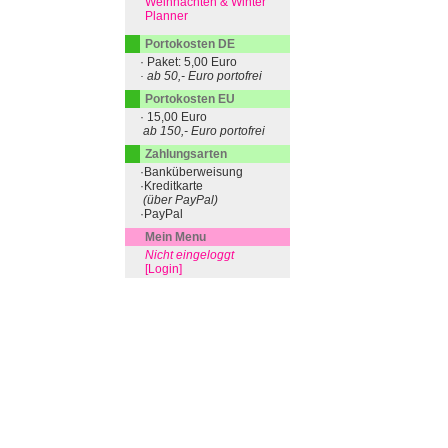
Weihnachten & Winter
Planner
Portokosten DE
· Paket: 5,00 Euro
· ab 50,- Euro portofrei
Portokosten EU
· 15,00 Euro
ab 150,- Euro portofrei
Zahlungsarten
·Banküberweisung
·Kreditkarte
(über PayPal)
·PayPal
Mein Menu
Nicht eingeloggt
[Login]