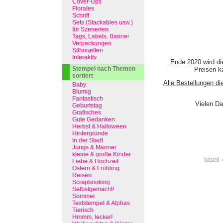
Cover-Ups
Florales
Schrift
Sets (Stackables usw.)
für Szenerien
Tags, Labels, Banner
Verpackungen
Silhouetten
Interaktiv
Ende 2020 wird di
Stempel nach Themen
Preisen ka
sortiert
Alle Bestellungen di
Baby
Blumig
Fantastisch
Vielen Da
Geburtstag
Grafisches
Gute Gedanken
Herbst & Halloween
Hintergründe
In der Stadt
Jungs & Männer
kleine & große Kinder
based 
Liebe & Hochzeit
Ostern & Frühling
Reisen
Scrapbooking
Selbstgemacht!
Sommer
Textstempel & Alphas
Tierisch
Hmmm, lecker!