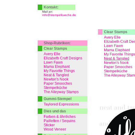
Kontakt:
Mail an:
info@stempelkueche.de
Clear Stamps
Avery Elle
Elizabeth Craft De
Shop-Rubriken:
Lawn Fawn
Clear Stamps
Mama Elephant
Avery Elle
My Favorite Things
Elizabeth Craft Designs
Neat & Tangled
Lawn Fawn
Newton's Nook
Mama Elephant
Paper Smooches
My Favorite Things
Stempelküche
Neat & Tangled
The Alleyway Sta
Newton's Nook
Paper Smooches
Stempelküche
The Alleyway Stamps
Gummi-Stempel
Taylored Expressions
Dies und das
Farben & ähnliches
Pailletten / Sequins
Sticker
Wood Veneer