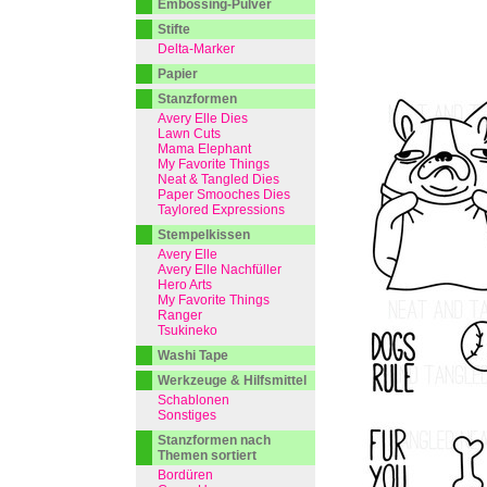
Embossing-Pulver
Stifte
Delta-Marker
Papier
Stanzformen
Avery Elle Dies
Lawn Cuts
Mama Elephant
My Favorite Things
Neat & Tangled Dies
Paper Smooches Dies
Taylored Expressions
Stempelkissen
Avery Elle
Avery Elle Nachfüller
Hero Arts
My Favorite Things
Ranger
Tsukineko
Washi Tape
Werkzeuge & Hilfsmittel
Schablonen
Sonstiges
Stanzformen nach
Themen sortiert
Bordüren