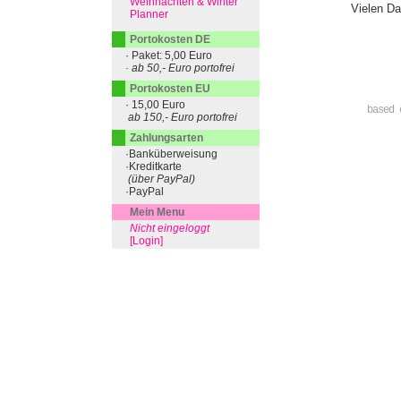
Weihnachten & Winter
Vielen Da
Planner
Portokosten DE
· Paket: 5,00 Euro
· ab 50,- Euro portofrei
Portokosten EU
· 15,00 Euro
based 
ab 150,- Euro portofrei
Zahlungsarten
·Banküberweisung
·Kreditkarte
(über PayPal)
·PayPal
Mein Menu
Nicht eingeloggt
[Login]