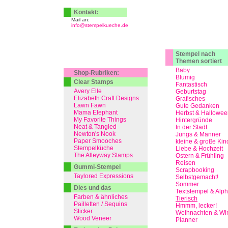
Kontakt:
Mail an:
info@stempelkueche.de
Stempel nach
Themen sortiert
Baby
Shop-Rubriken:
Blumig
Clear Stamps
Fantastisch
Avery Elle
Geburtstag
Elizabeth Craft Designs
Grafisches
Lawn Fawn
Gute Gedanken
Mama Elephant
Herbst & Hallowee
My Favorite Things
Hintergründe
Neat & Tangled
In der Stadt
Newton's Nook
Jungs & Männer
Paper Smooches
kleine & große Kin
Stempelküche
Liebe & Hochzeit
The Alleyway Stamps
Ostern & Frühling
Reisen
Gummi-Stempel
Scrapbooking
Taylored Expressions
Selbstgemacht!
Sommer
Dies und das
Textstempel & Alp
Farben & ähnliches
Tierisch
Pailletten / Sequins
Hmmm, lecker!
Sticker
Weihnachten & Win
Wood Veneer
Planner