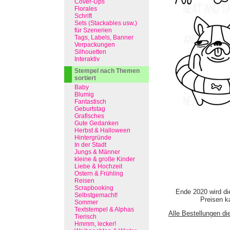
Cover-Ups
Florales
Schrift
Sets (Stackables usw.)
für Szenerien
Tags, Labels, Banner
Verpackungen
Silhouetten
Interaktiv
Stempel nach Themen
sortiert
Baby
Blumig
Fantastisch
Geburtstag
Grafisches
Gute Gedanken
Herbst & Halloween
Hintergründe
In der Stadt
Jungs & Männer
kleine & große Kinder
Liebe & Hochzeit
Ostern & Frühling
Reisen
Scrapbooking
Ende 2020 wird di
Selbstgemacht!
Preisen ka
Sommer
Textstempel & Alphas
Alle Bestellungen di
Tierisch
Hmmm, lecker!