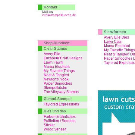
Kontakt:
Mail an:
info@stempelkueche.de
Stanzformen
Avery Elle Dies
Lawn Cuts
Shop-Rubriken:
Mama Elephant
Clear Stamps
My Favorite Things
Avery Elle
Neat & Tangled Di
Elizabeth Craft Designs
Paper Smooches D
Lawn Fawn
Taylored Expressi
Mama Elephant
My Favorite Things
Neat & Tangled
Newton's Nook
Paper Smooches
Stempelküche
The Alleyway Stamps
Gummi-Stempel
Taylored Expressions
Dies und das
Farben & ähnliches
Pailletten / Sequins
Sticker
Wood Veneer