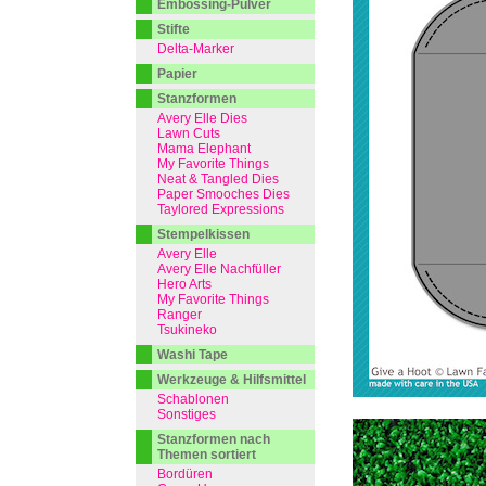
Embossing-Pulver
Stifte
Delta-Marker
Papier
Stanzformen
Avery Elle Dies
Lawn Cuts
Mama Elephant
My Favorite Things
Neat & Tangled Dies
Paper Smooches Dies
Taylored Expressions
Stempelkissen
Avery Elle
Avery Elle Nachfüller
Hero Arts
My Favorite Things
Ranger
Tsukineko
Washi Tape
Werkzeuge & Hilfsmittel
Schablonen
Sonstiges
Stanzformen nach
Themen sortiert
Bordüren