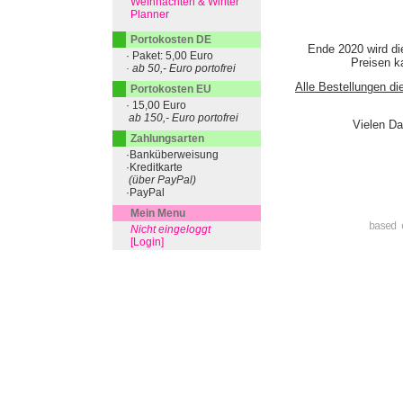
Weihnachten & Winter
Planner
Portokosten DE
Ende 2020 wird di
· Paket: 5,00 Euro
Preisen ka
· ab 50,- Euro portofrei
Alle Bestellungen di
Portokosten EU
· 15,00 Euro
ab 150,- Euro portofrei
Vielen Da
Zahlungsarten
·Banküberweisung
·Kreditkarte
(über PayPal)
·PayPal
Mein Menu
based 
Nicht eingeloggt
[Login]