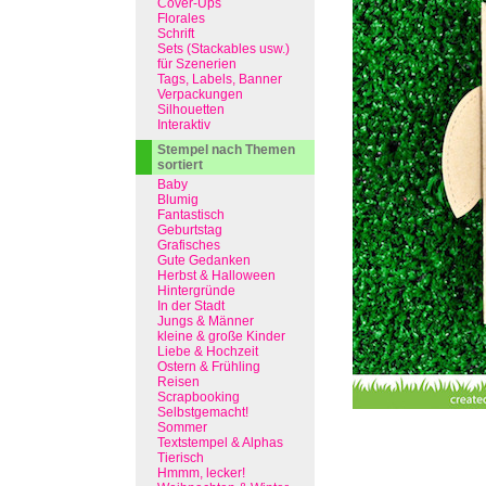
Cover-Ups
Florales
Schrift
Sets (Stackables usw.)
für Szenerien
Tags, Labels, Banner
Verpackungen
Silhouetten
Interaktiv
Stempel nach Themen
sortiert
Baby
Blumig
Fantastisch
Geburtstag
Grafisches
Gute Gedanken
Herbst & Halloween
Hintergründe
In der Stadt
Jungs & Männer
kleine & große Kinder
Liebe & Hochzeit
Ostern & Frühling
Reisen
Scrapbooking
Selbstgemacht!
Sommer
Textstempel & Alphas
Tierisch
Hmmm, lecker!