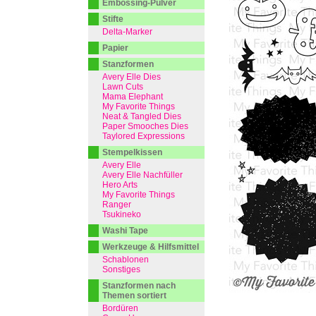
Embossing-Pulver
Stifte
Delta-Marker
Papier
Stanzformen
Avery Elle Dies
Lawn Cuts
Mama Elephant
My Favorite Things
Neat & Tangled Dies
Paper Smooches Dies
Taylored Expressions
Stempelkissen
Avery Elle
Avery Elle Nachfüller
Hero Arts
My Favorite Things
Ranger
Tsukineko
Washi Tape
Werkzeuge & Hilfsmittel
Schablonen
Sonstiges
Stanzformen nach
Themen sortiert
Bordüren