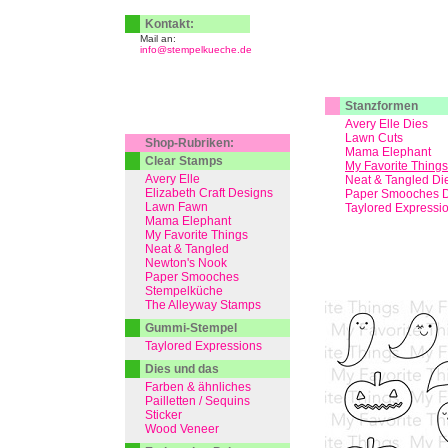
Kontakt:
Mail an:
info@stempelkueche.de
Stanzformen
Avery Elle Dies
Lawn Cuts
Shop-Rubriken:
Mama Elephant
Clear Stamps
My Favorite Things
Avery Elle
Neat & Tangled Di
Elizabeth Craft Designs
Paper Smooches D
Lawn Fawn
Taylored Expressi
Mama Elephant
My Favorite Things
Neat & Tangled
Newton's Nook
Paper Smooches
Stempelküche
The Alleyway Stamps
Gummi-Stempel
Taylored Expressions
Dies und das
Farben & ähnliches
Pailletten / Sequins
Sticker
Wood Veneer