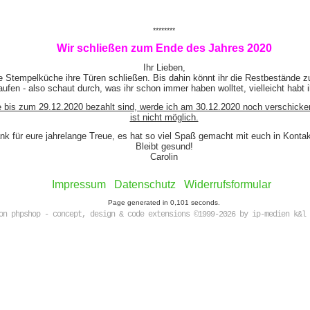
********
Wir schließen zum Ende des Jahres 2020
Ihr Lieben,
e Stempelküche ihre Türen schließen. Bis dahin könnt ihr die Restbestände z
ufen - also schaut durch, was ihr schon immer haben wolltet, vielleicht habt 
e bis zum 29.12.2020 bezahlt sind, werde ich am 30.12.2020 noch verschicke
ist nicht möglich.
nk für eure jahrelange Treue, es hat so viel Spaß gemacht mit euch in Kont
Bleibt gesund!
Carolin
Impressum
Datenschutz
Widerrufsformular
Page generated in 0,101 seconds.
on phpshop - concept, design & code extensions ©1999-2026 by ip-medien k&l 