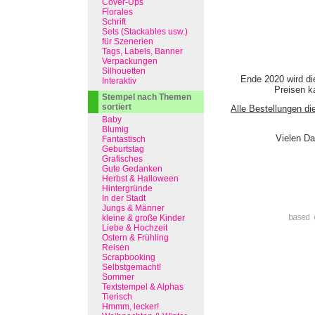
Cover-Ups
Florales
Schrift
Sets (Stackables usw.)
für Szenerien
Tags, Labels, Banner
Verpackungen
Silhouetten
Ende 2020 wird di
Interaktiv
Preisen ka
Stempel nach Themen
sortiert
Alle Bestellungen di
Baby
Blumig
Vielen Da
Fantastisch
Geburtstag
Grafisches
Gute Gedanken
Herbst & Halloween
Hintergründe
In der Stadt
Jungs & Männer
kleine & große Kinder
based 
Liebe & Hochzeit
Ostern & Frühling
Reisen
Scrapbooking
Selbstgemacht!
Sommer
Textstempel & Alphas
Tierisch
Hmmm, lecker!