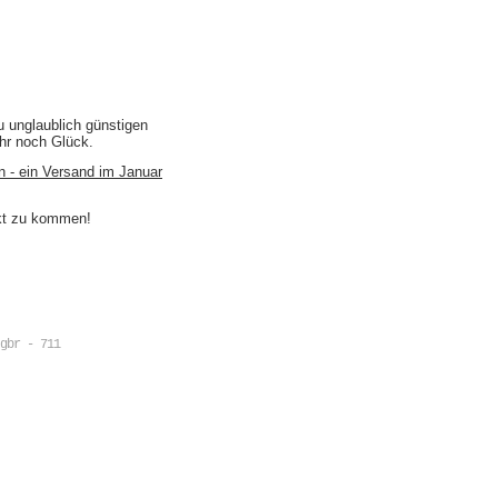
u unglaublich günstigen
ihr noch Glück.
n - ein Versand im Januar
akt zu kommen!
gbr - 711