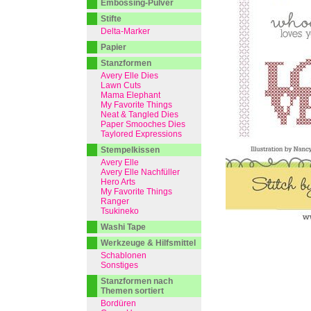
Embossing-Pulver
Stifte
Delta-Marker
Papier
Stanzformen
Avery Elle Dies
Lawn Cuts
Mama Elephant
My Favorite Things
Neat & Tangled Dies
Paper Smooches Dies
Taylored Expressions
Stempelkissen
Avery Elle
Avery Elle Nachfüller
Hero Arts
My Favorite Things
Ranger
Tsukineko
Washi Tape
Werkzeuge & Hilfsmittel
Schablonen
Sonstiges
Stanzformen nach
Themen sortiert
Bordüren