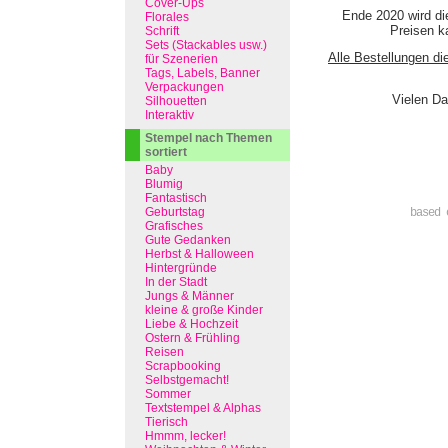
Cover-Ups
Ende 2020 wird di
Florales
Preisen ka
Schrift
Sets (Stackables usw.)
Alle Bestellungen di
für Szenerien
Tags, Labels, Banner
Verpackungen
Vielen Da
Silhouetten
Interaktiv
Stempel nach Themen
sortiert
Baby
Blumig
Fantastisch
Geburtstag
based 
Grafisches
Gute Gedanken
Herbst & Halloween
Hintergründe
In der Stadt
Jungs & Männer
kleine & große Kinder
Liebe & Hochzeit
Ostern & Frühling
Reisen
Scrapbooking
Selbstgemacht!
Sommer
Textstempel & Alphas
Tierisch
Hmmm, lecker!