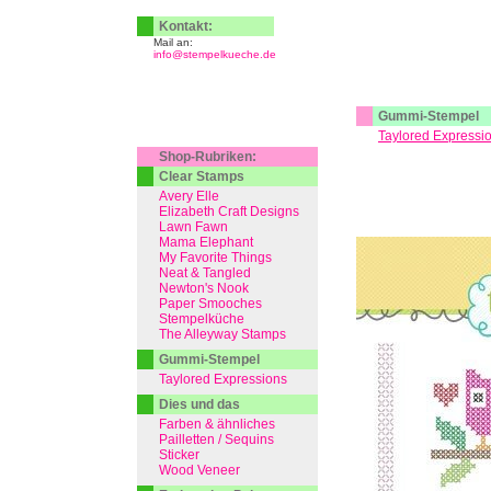
Kontakt:
Mail an:
info@stempelkueche.de
Gummi-Stempel
Taylored Expressi
Shop-Rubriken:
Clear Stamps
Avery Elle
Elizabeth Craft Designs
Lawn Fawn
Mama Elephant
My Favorite Things
Neat & Tangled
Newton's Nook
Paper Smooches
Stempelküche
The Alleyway Stamps
Gummi-Stempel
Taylored Expressions
Dies und das
Farben & ähnliches
Pailletten / Sequins
Sticker
Wood Veneer