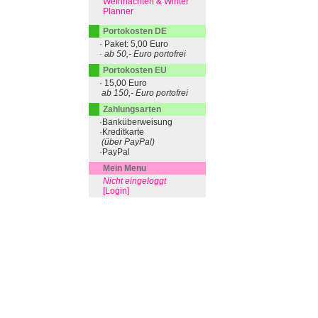
Weihnachten & Winter
Planner
Portokosten DE
· Paket: 5,00 Euro
· ab 50,- Euro portofrei
Portokosten EU
· 15,00 Euro
ab 150,- Euro portofrei
Zahlungsarten
·Banküberweisung
·Kreditkarte
(über PayPal)
·PayPal
Mein Menu
Nicht eingeloggt
[Login]