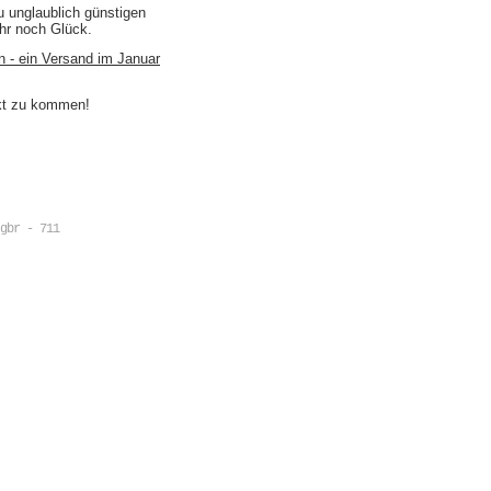
u unglaublich günstigen
ihr noch Glück.
n - ein Versand im Januar
akt zu kommen!
gbr - 711