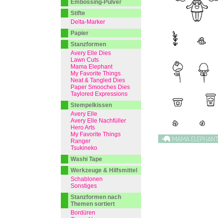
Embossing-Pulver
Stifte
Delta-Marker
Papier
Stanzformen
Avery Elle Dies
Lawn Cuts
Mama Elephant
My Favorite Things
Neat & Tangled Dies
Paper Smooches Dies
Taylored Expressions
Stempelkissen
Avery Elle
Avery Elle Nachfüller
Hero Arts
My Favorite Things
Ranger
Tsukineko
Washi Tape
Werkzeuge & Hilfsmittel
Schablonen
Sonstiges
Stanzformen nach
Themen sortiert
Bordüren