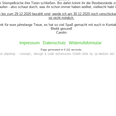
e Stempelküche ihre Türen schließen. Bis dahin könnt ihr die Restbestände z
ufen - also schaut durch, was ihr schon immer haben wolltet, vielleicht habt 
e bis zum 29.12.2020 bezahlt sind, werde ich am 30.12.2020 noch verschicke
ist nicht möglich.
nk für eure jahrelange Treue, es hat so viel Spaß gemacht mit euch in Kont
Bleibt gesund!
Carolin
Impressum
Datenschutz
Widerrufsformular
Page generated in 0,111 seconds.
on phpshop - concept, design & code extensions ©1999-2026 by ip-medien k&l 