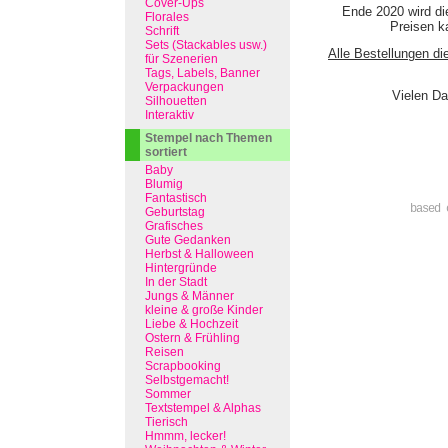
Cover-Ups
Ende 2020 wird di
Florales
Preisen ka
Schrift
Sets (Stackables usw.)
Alle Bestellungen di
für Szenerien
Tags, Labels, Banner
Verpackungen
Vielen Da
Silhouetten
Interaktiv
Stempel nach Themen
sortiert
Baby
Blumig
Fantastisch
based 
Geburtstag
Grafisches
Gute Gedanken
Herbst & Halloween
Hintergründe
In der Stadt
Jungs & Männer
kleine & große Kinder
Liebe & Hochzeit
Ostern & Frühling
Reisen
Scrapbooking
Selbstgemacht!
Sommer
Textstempel & Alphas
Tierisch
Hmmm, lecker!