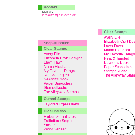
Kontakt:
Mail an:
info@stempelkueche.de
Clear Stamps
Avery Elle
Elizabeth Craft De
Shop-Rubriken:
Lawn Fawn
Clear Stamps
Mama Elephant
Avery Elle
My Favorite Things
Elizabeth Craft Designs
Neat & Tangled
Lawn Fawn
Newton's Nook
Mama Elephant
Paper Smooches
My Favorite Things
Stempelküche
Neat & Tangled
The Alleyway Sta
Newton's Nook
Paper Smooches
Stempelküche
The Alleyway Stamps
Gummi-Stempel
Taylored Expressions
Dies und das
Farben & ähnliches
Pailletten / Sequins
Sticker
Wood Veneer