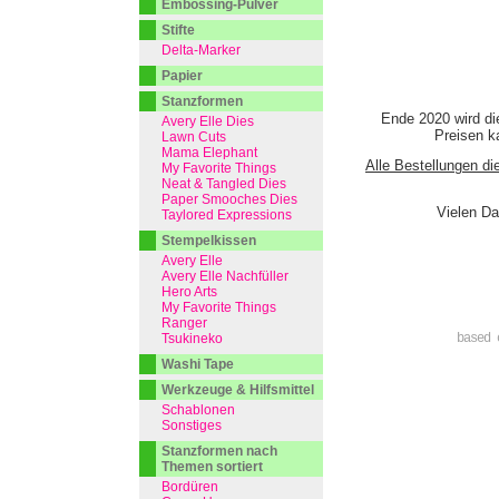
Embossing-Pulver
Stifte
Delta-Marker
Papier
Stanzformen
Ende 2020 wird di
Avery Elle Dies
Preisen ka
Lawn Cuts
Mama Elephant
Alle Bestellungen di
My Favorite Things
Neat & Tangled Dies
Paper Smooches Dies
Vielen Da
Taylored Expressions
Stempelkissen
Avery Elle
Avery Elle Nachfüller
Hero Arts
My Favorite Things
Ranger
Tsukineko
based 
Washi Tape
Werkzeuge & Hilfsmittel
Schablonen
Sonstiges
Stanzformen nach
Themen sortiert
Bordüren