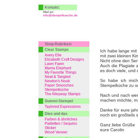
Kontakt:
Mail an:
info@stempelkueche.de
Shop-Rubriken:
Clear Stamps
Ich habe lange mit 
Avery Elle
mit zwei kleinen Ki
Elizabeth Craft Designs
Nicht ohne den Serv
Lawn Fawn
Auch die Plagiate 
Mama Elephant
es doch viele, und 
My Favorite Things
Neat & Tangled
So habe ich mich
Newton's Nook
Stempelküche zu s
Paper Smooches
Stempelküche
The Alleyway Stamps
Nach und nach werd
machen möchte, muss
Gummi-Stempel
Taylored Expressions
Danke für eure jah
Dies und das
noch ein großteils 
Farben & ähnliches
Pailletten / Sequins
Ganz liebe Grüße
Sticker
eure Carolin
Wood Veneer