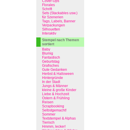
Cover-Ups
Florales
Schrift
Sets (Stackables usw.)
für Szenerien
Tags, Labels, Banner
Verpackungen
Silhouetten
Interaktiv
Stempel nach Themen
sortiert
Baby
Blumig
Fantastisch
Geburtstag
Grafisches
Gute Gedanken
Herbst & Halloween
Hintergründe
In der Stadt
Jungs & Männer
kleine & große Kinder
Liebe & Hochzeit
Ostern & Frühling
Reisen
Scrapbooking
Selbstgemacht!
Sommer
Textstempel & Alphas
Tierisch
Hmmm, lecker!