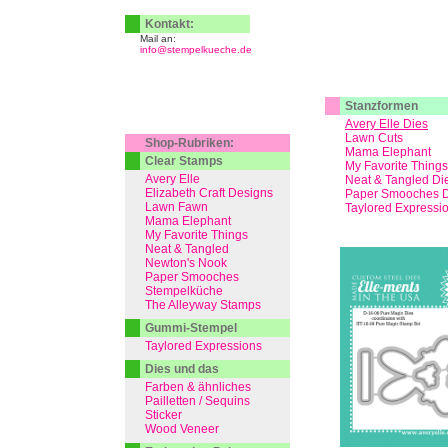
Kontakt:
Mail an:
info@stempelkueche.de
Stanzformen
Avery Elle Dies
Lawn Cuts
Shop-Rubriken:
Mama Elephant
Clear Stamps
My Favorite Things
Avery Elle
Neat & Tangled Di
Elizabeth Craft Designs
Paper Smooches D
Lawn Fawn
Taylored Expressi
Mama Elephant
My Favorite Things
Neat & Tangled
Newton's Nook
Paper Smooches
Stempelküche
The Alleyway Stamps
Gummi-Stempel
Taylored Expressions
Dies und das
Farben & ähnliches
Pailletten / Sequins
Sticker
Wood Veneer