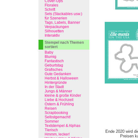
Cover-Ups
Florales
Schrift
Sets (Stackables usw.)
für Szenerien
Tags, Labels, Banner
Verpackungen
Silhouetten
Interaktiv
Stempel nach Themen
sortiert
Baby
Blumig
Fantastisch
Geburtstag
Grafisches
Gute Gedanken
Herbst & Halloween
Hintergründe
In der Stadt
Jungs & Männer
kleine & große Kinder
Liebe & Hochzeit
Ostern & Frühling
Reisen
Scrapbooking
Selbstgemacht!
Sommer
Textstempel & Alphas
Tierisch
Ende 2020 wird di
Hmmm, lecker!
Preisen ka