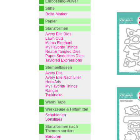
Embossing-Pulver
Stifte
Delta-Marker
Papier
Stanzformen
Avery Elle Dies
Lawn Cuts
Mama Elephant
My Favorite Things
Neat & Tangled Dies
Paper Smooches Dies
Taylored Expressions
Stempelkissen
Avery Elle
Avery Elle Nachfüller
Hero Arts
My Favorite Things
Ranger
Tsukineko
Washi Tape
Werkzeuge & Hilfsmittel
Schablonen
Sonstiges
Stanzformen nach
Themen sortiert
Bordüren