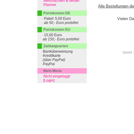
Weihnachten & Winter
Planner
Alle Bestellungen di
Portokosten DE
· Paket: 5,00 Euro
Vielen Da
· ab 50,- Euro portofrei
Portokosten EU
· 15,00 Euro
ab 150,- Euro portofrei
Zahlungsarten
·Banküberweisung
based 
·Kreditkarte
(über PayPal)
·PayPal
Mein Menu
Nicht eingeloggt
[Login]