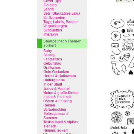
Cover-Ups
Florales
Schrift
Sets (Stackables usw.)
für Szenerien
Tags, Labels, Banner
Verpackungen
Silhouetten
Interaktiv
Stempel nach Themen
sortiert
Baby
Blumig
Fantastisch
Geburtstag
Grafisches
Gute Gedanken
Herbst & Halloween
Hintergründe
In der Stadt
Jungs & Männer
kleine & große Kinder
Liebe & Hochzeit
Ostern & Frühling
Reisen
Scrapbooking
Selbstgemacht!
Sommer
Textstempel & Alphas
Tierisch
Hmmm, lecker!