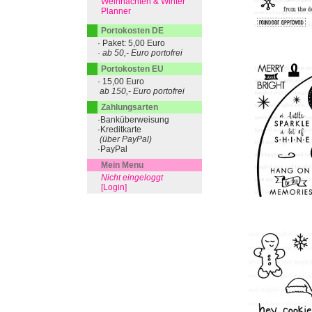
Weihnachten & Winter
Planner
Portokosten DE
· Paket: 5,00 Euro
· ab 50,- Euro portofrei
Portokosten EU
· 15,00 Euro
ab 150,- Euro portofrei
Zahlungsarten
·Banküberweisung
·Kreditkarte
(über PayPal)
·PayPal
Mein Menu
Nicht eingeloggt
[Login]