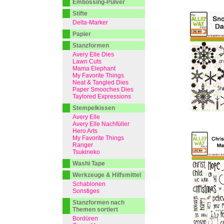
Embossing-Pulver
Stifte
Delta-Marker
Papier
Stanzformen
Avery Elle Dies
Lawn Cuts
Mama Elephant
My Favorite Things
Neat & Tangled Dies
Paper Smooches Dies
Taylored Expressions
Stempelkissen
Avery Elle
Avery Elle Nachfüller
Hero Arts
My Favorite Things
Ranger
Tsukineko
Washi Tape
Werkzeuge & Hilfsmittel
Schablonen
Sonstiges
Stanzformen nach
Themen sortiert
Bordüren