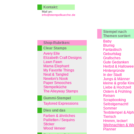
Kontakt:
Mail an:
info@stempelkueche.de
Stempel nach
Themen sortiert
Baby
Shop-Rubriken:
Blumig
Clear Stamps
Fantastisch
Avery Elle
Geburtstag
Elizabeth Craft Designs
Grafisches
Lawn Fawn
Gute Gedanken
Mama Elephant
Herbst & Hallowee
My Favorite Things
Hintergründe
Neat & Tangled
In der Stadt
Newton's Nook
Jungs & Männer
Paper Smooches
kleine & große Kin
Stempelküche
Liebe & Hochzeit
The Alleyway Stamps
Ostern & Frühling
Reisen
Gummi-Stempel
Scrapbooking
Taylored Expressions
Selbstgemacht!
Sommer
Dies und das
Textstempel & Alp
Farben & ähnliches
Tierisch
Pailletten / Sequins
Hmmm, lecker!
Sticker
Weihnachten & Win
Wood Veneer
Planner