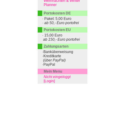
Weihnachten & Winter
Planner
Portokosten DE
· Paket: 5,00 Euro
· ab 50,- Euro portofrei
Portokosten EU
· 15,00 Euro
ab 150,- Euro portofrei
Zahlungsarten
·Banküberweisung
·Kreditkarte
(über PayPal)
·PayPal
Mein Menu
Nicht eingeloggt
[Login]