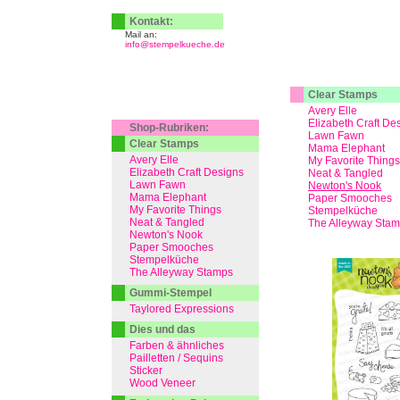
Kontakt:
Mail an:
info@stempelkueche.de
Clear Stamps
Avery Elle
Elizabeth Craft De
Shop-Rubriken:
Lawn Fawn
Clear Stamps
Mama Elephant
Avery Elle
My Favorite Things
Elizabeth Craft Designs
Neat & Tangled
Lawn Fawn
Newton's Nook
Mama Elephant
Paper Smooches
My Favorite Things
Stempelküche
Neat & Tangled
The Alleyway Sta
Newton's Nook
Paper Smooches
Stempelküche
The Alleyway Stamps
Gummi-Stempel
Taylored Expressions
Dies und das
Farben & ähnliches
Pailletten / Sequins
Sticker
Wood Veneer