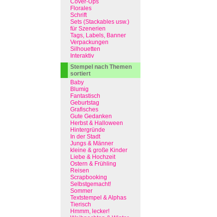
Cover-Ups
Florales
Schrift
Sets (Stackables usw.)
für Szenerien
Tags, Labels, Banner
Verpackungen
Silhouetten
Interaktiv
Stempel nach Themen
sortiert
Baby
Blumig
Fantastisch
Geburtstag
Grafisches
Gute Gedanken
Herbst & Halloween
Hintergründe
In der Stadt
Jungs & Männer
kleine & große Kinder
Liebe & Hochzeit
Ostern & Frühling
Reisen
Scrapbooking
Selbstgemacht!
Sommer
Textstempel & Alphas
Tierisch
Hmmm, lecker!