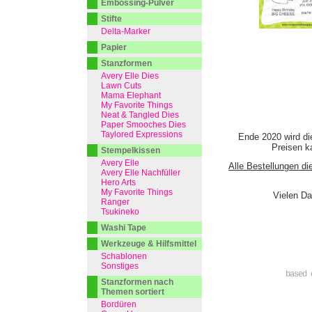
Embossing-Pulver
Stifte
Delta-Marker
Papier
Stanzformen
Avery Elle Dies
Lawn Cuts
Mama Elephant
My Favorite Things
Neat & Tangled Dies
Paper Smooches Dies
Taylored Expressions
Ende 2020 wird di
Preisen ka
Stempelkissen
Avery Elle
Alle Bestellungen di
Avery Elle Nachfüller
Hero Arts
My Favorite Things
Vielen Da
Ranger
Tsukineko
Washi Tape
Werkzeuge & Hilfsmittel
Schablonen
Sonstiges
based 
Stanzformen nach
Themen sortiert
Bordüren