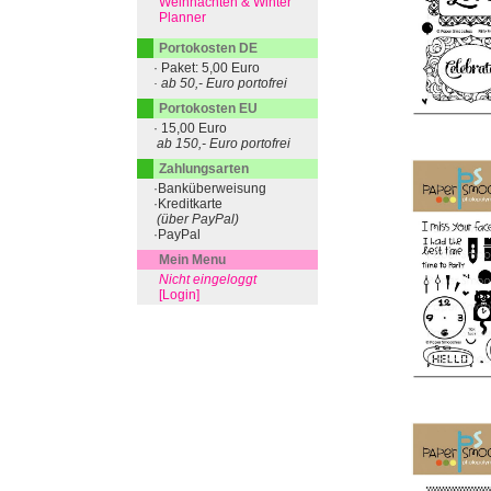
Weihnachten & Winter
Planner
Portokosten DE
· Paket: 5,00 Euro
· ab 50,- Euro portofrei
Portokosten EU
· 15,00 Euro
ab 150,- Euro portofrei
Zahlungsarten
·Banküberweisung
·Kreditkarte
(über PayPal)
·PayPal
Mein Menu
Nicht eingeloggt
[Login]