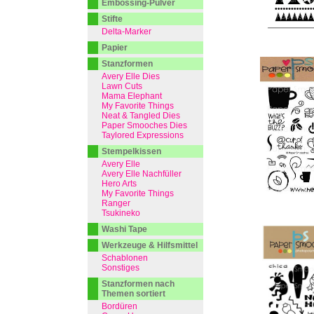
Embossing-Pulver
Stifte
Delta-Marker
Papier
Stanzformen
Avery Elle Dies
Lawn Cuts
Mama Elephant
My Favorite Things
Neat & Tangled Dies
Paper Smooches Dies
Taylored Expressions
Stempelkissen
Avery Elle
Avery Elle Nachfüller
Hero Arts
My Favorite Things
Ranger
Tsukineko
Washi Tape
Werkzeuge & Hilfsmittel
Schablonen
Sonstiges
Stanzformen nach
Themen sortiert
Bordüren