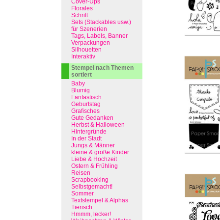
Cover-Ups
Florales
Schrift
Sets (Stackables usw.)
für Szenerien
Tags, Labels, Banner
Verpackungen
Silhouetten
Interaktiv
Stempel nach Themen
sortiert
Baby
Blumig
Fantastisch
Geburtstag
Grafisches
Gute Gedanken
Herbst & Halloween
Hintergründe
In der Stadt
Jungs & Männer
kleine & große Kinder
Liebe & Hochzeit
Ostern & Frühling
Reisen
Scrapbooking
Selbstgemacht!
Sommer
Textstempel & Alphas
Tierisch
Hmmm, lecker!