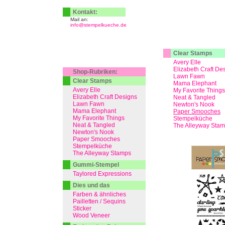
Kontakt:
Mail an:
info@stempelkueche.de
Clear Stamps
Avery Elle
Elizabeth Craft De
Shop-Rubriken:
Lawn Fawn
Clear Stamps
Mama Elephant
Avery Elle
My Favorite Things
Elizabeth Craft Designs
Neat & Tangled
Lawn Fawn
Newton's Nook
Mama Elephant
Paper Smooches
My Favorite Things
Stempelküche
Neat & Tangled
The Alleyway Sta
Newton's Nook
Paper Smooches
Stempelküche
The Alleyway Stamps
Gummi-Stempel
Taylored Expressions
Dies und das
Farben & ähnliches
Pailletten / Sequins
Sticker
Wood Veneer