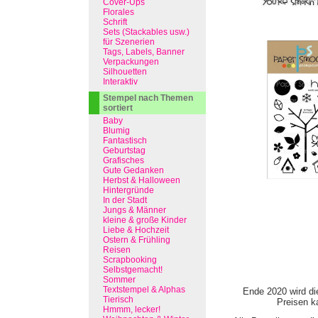
Cover-Ups
Florales
Schrift
Sets (Stackables usw.)
für Szenerien
Tags, Labels, Banner
Verpackungen
Silhouetten
Interaktiv
Stempel nach Themen
sortiert
Baby
Blumig
Fantastisch
Geburtstag
Grafisches
Gute Gedanken
Herbst & Halloween
Hintergründe
In der Stadt
Jungs & Männer
kleine & große Kinder
Liebe & Hochzeit
Ostern & Frühling
Reisen
Scrapbooking
Selbstgemacht!
Sommer
Textstempel & Alphas
Ende 2020 wird di
Tierisch
Preisen ka
Hmmm, lecker!