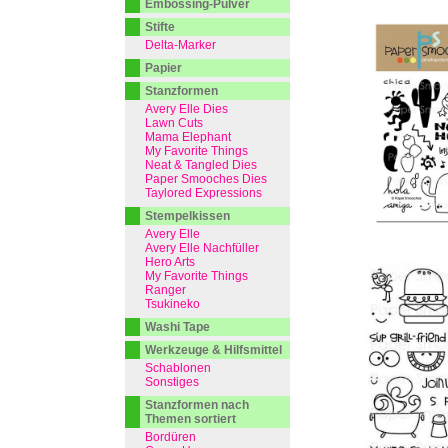
Embossing-Pulver
Stifte
Delta-Marker
Papier
Stanzformen
Avery Elle Dies
Lawn Cuts
Mama Elephant
My Favorite Things
Neat & Tangled Dies
Paper Smooches Dies
Taylored Expressions
Stempelkissen
Avery Elle
Avery Elle Nachfüller
Hero Arts
My Favorite Things
Ranger
Tsukineko
Washi Tape
Werkzeuge & Hilfsmittel
Schablonen
Sonstiges
Stanzformen nach
Themen sortiert
Bordüren