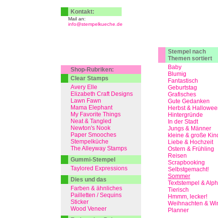
Kontakt:
Mail an:
info@stempelkueche.de
Stempel nach
Themen sortiert
Baby
Shop-Rubriken:
Blumig
Clear Stamps
Fantastisch
Avery Elle
Geburtstag
Elizabeth Craft Designs
Grafisches
Lawn Fawn
Gute Gedanken
Mama Elephant
Herbst & Hallowee
My Favorite Things
Hintergründe
Neat & Tangled
In der Stadt
Newton's Nook
Jungs & Männer
Paper Smooches
kleine & große Kin
Stempelküche
Liebe & Hochzeit
The Alleyway Stamps
Ostern & Frühling
Reisen
Gummi-Stempel
Scrapbooking
Taylored Expressions
Selbstgemacht!
Sommer
Dies und das
Textstempel & Alp
Farben & ähnliches
Tierisch
Pailletten / Sequins
Hmmm, lecker!
Sticker
Weihnachten & Win
Wood Veneer
Planner