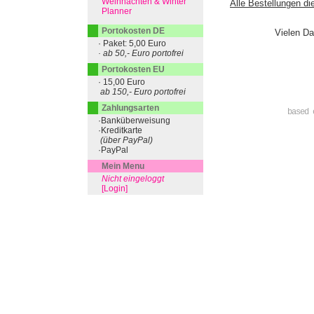
Weihnachten & Winter
Alle Bestellungen di
Planner
Portokosten DE
Vielen Da
· Paket: 5,00 Euro
· ab 50,- Euro portofrei
Portokosten EU
· 15,00 Euro
ab 150,- Euro portofrei
Zahlungsarten
based 
·Banküberweisung
·Kreditkarte
(über PayPal)
·PayPal
Mein Menu
Nicht eingeloggt
[Login]