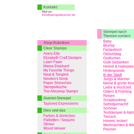
Kontakt:
Mail an:
info@stempelkueche.de
Stempel nach
Themen sortiert
Baby
Shop-Rubriken:
Blumig
Clear Stamps
Fantastisch
Avery Elle
Geburtstag
Elizabeth Craft Designs
Grafisches
Lawn Fawn
Gute Gedanken
Mama Elephant
Herbst & Hallowee
My Favorite Things
Hintergründe
Neat & Tangled
In der Stadt
Newton's Nook
Jungs & Männer
Paper Smooches
kleine & große Kin
Stempelküche
Liebe & Hochzeit
The Alleyway Stamps
Ostern & Frühling
Reisen
Gummi-Stempel
Scrapbooking
Taylored Expressions
Selbstgemacht!
Sommer
Dies und das
Textstempel & Alp
Farben & ähnliches
Tierisch
Pailletten / Sequins
Hmmm, lecker!
Sticker
Weihnachten & Win
Wood Veneer
Planner