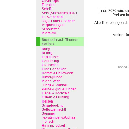
Cover-Ups
Florales
Schrift
Ende 2020 wird di
Sets (Stackables usw.)
Preisen ka
für Szenerien
Tags, Labels, Banner
Alle Bestellungen di
Verpackungen
Silhouetten
Interaktiv
Vielen Da
Stempel nach Themen
sortiert
Baby
Blumig
Fantastisch
Geburtstag
Grafisches
based 
Gute Gedanken
Herbst & Halloween
Hintergründe
In der Stadt
Jungs & Männer
kleine & große Kinder
Liebe & Hochzeit
Ostern & Frühling
Reisen
Scrapbooking
Selbstgemacht!
Sommer
Textstempel & Alphas
Tierisch
Hmmm, lecker!