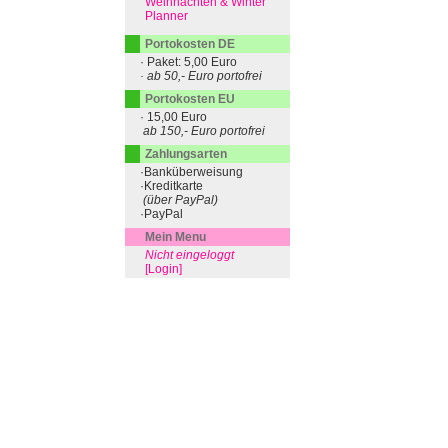
Weihnachten & Winter
Planner
Portokosten DE
· Paket: 5,00 Euro
· ab 50,- Euro portofrei
Portokosten EU
· 15,00 Euro
ab 150,- Euro portofrei
Zahlungsarten
·Banküberweisung
·Kreditkarte
(über PayPal)
·PayPal
Mein Menu
Nicht eingeloggt
[Login]