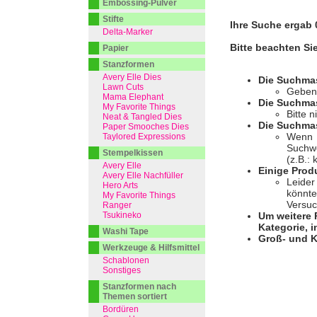
Embossing-Pulver
Stifte
Ihre Suche ergab 0
Delta-Marker
Bitte beachten Si
Papier
Stanzformen
Avery Elle Dies
Die Suchma
Lawn Cuts
Geben 
Mama Elephant
Die Suchmas
My Favorite Things
Bitte 
Neat & Tangled Dies
Die Suchmas
Paper Smooches Dies
Wenn I
Taylored Expressions
Suchwo
Stempelkissen
(z.B.:
Avery Elle
Einige Prod
Avery Elle Nachfüller
Leider
Hero Arts
könnte
My Favorite Things
Versuc
Ranger
Tsukineko
Um weitere 
Kategorie, i
Washi Tape
Groß- und K
Werkzeuge & Hilfsmittel
Schablonen
Sonstiges
Stanzformen nach
Themen sortiert
Bordüren