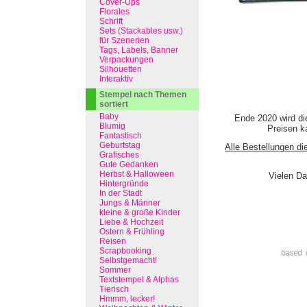
Cover-Ups
Florales
Schrift
Sets (Stackables usw.)
für Szenerien
Tags, Labels, Banner
Verpackungen
Silhouetten
Interaktiv
Stempel nach Themen
sortiert
Baby
Ende 2020 wird di
Blumig
Preisen ka
Fantastisch
Geburtstag
Alle Bestellungen di
Grafisches
Gute Gedanken
Herbst & Halloween
Vielen Da
Hintergründe
In der Stadt
Jungs & Männer
kleine & große Kinder
Liebe & Hochzeit
Ostern & Frühling
Reisen
Scrapbooking
based 
Selbstgemacht!
Sommer
Textstempel & Alphas
Tierisch
Hmmm, lecker!