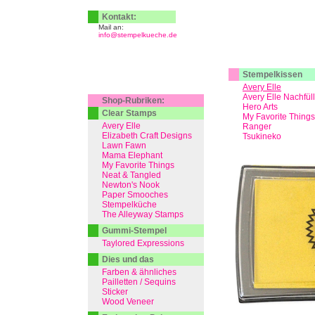
Kontakt:
Mail an:
info@stempelkueche.de
Stempelkissen
Avery Elle
Avery Elle Nachfül
Shop-Rubriken:
Hero Arts
Clear Stamps
My Favorite Things
Avery Elle
Ranger
Elizabeth Craft Designs
Tsukineko
Lawn Fawn
Mama Elephant
My Favorite Things
Neat & Tangled
Newton's Nook
Paper Smooches
Stempelküche
The Alleyway Stamps
Gummi-Stempel
Taylored Expressions
Dies und das
Farben & ähnliches
Pailletten / Sequins
Sticker
Wood Veneer