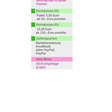
Weihnachten & Winter
Planner
Portokosten DE
· Paket: 5,00 Euro
· ab 50,- Euro portofrei
Portokosten EU
· 15,00 Euro
ab 150,- Euro portofrei
Zahlungsarten
·Banküberweisung
·Kreditkarte
(über PayPal)
·PayPal
Mein Menu
Nicht eingeloggt
[Login]