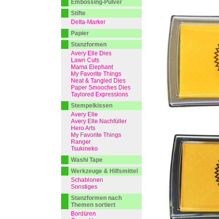
Embossing-Pulver
Stifte
Delta-Marker
Papier
Stanzformen
Avery Elle Dies
Lawn Cuts
Mama Elephant
My Favorite Things
Neat & Tangled Dies
Paper Smooches Dies
Taylored Expressions
Stempelkissen
Avery Elle
Avery Elle Nachfüller
Hero Arts
My Favorite Things
Ranger
Tsukineko
Washi Tape
Werkzeuge & Hilfsmittel
Schablonen
Sonstiges
Stanzformen nach
Themen sortiert
Bordüren