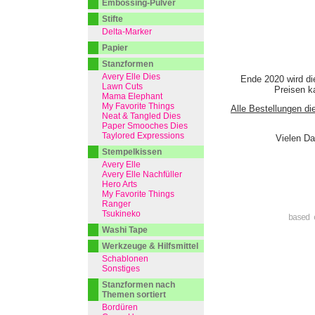
Embossing-Pulver
Stifte
Delta-Marker
Papier
Stanzformen
Avery Elle Dies
Ende 2020 wird di
Lawn Cuts
Preisen ka
Mama Elephant
My Favorite Things
Alle Bestellungen di
Neat & Tangled Dies
Paper Smooches Dies
Taylored Expressions
Vielen Da
Stempelkissen
Avery Elle
Avery Elle Nachfüller
Hero Arts
My Favorite Things
Ranger
Tsukineko
based 
Washi Tape
Werkzeuge & Hilfsmittel
Schablonen
Sonstiges
Stanzformen nach
Themen sortiert
Bordüren