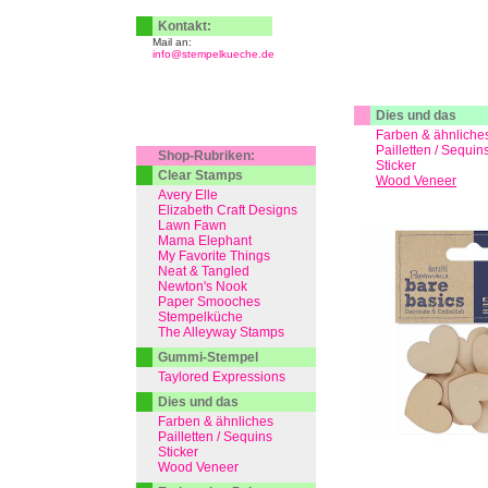
Kontakt:
Mail an:
info@stempelkueche.de
Dies und das
Farben & ähnliche
Pailletten / Sequin
Shop-Rubriken:
Sticker
Clear Stamps
Wood Veneer
Avery Elle
Elizabeth Craft Designs
Lawn Fawn
Mama Elephant
My Favorite Things
Neat & Tangled
Newton's Nook
Paper Smooches
Stempelküche
The Alleyway Stamps
Gummi-Stempel
Taylored Expressions
Dies und das
Farben & ähnliches
Pailletten / Sequins
Sticker
Wood Veneer