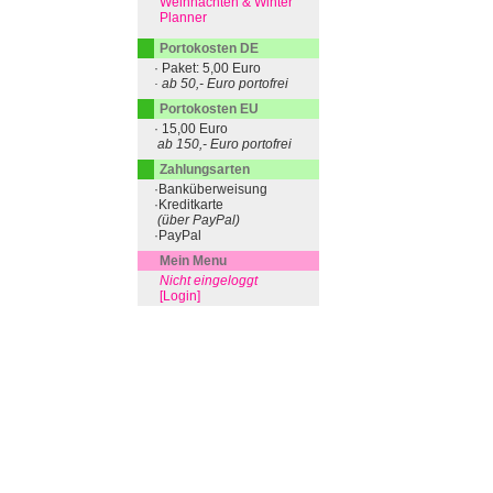
Weihnachten & Winter
Planner
Portokosten DE
· Paket: 5,00 Euro
· ab 50,- Euro portofrei
Portokosten EU
· 15,00 Euro
ab 150,- Euro portofrei
Zahlungsarten
·Banküberweisung
·Kreditkarte
(über PayPal)
·PayPal
Mein Menu
Nicht eingeloggt
[Login]