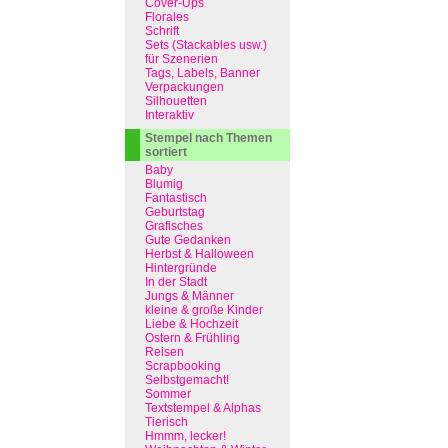
Cover-Ups
Florales
Schrift
Sets (Stackables usw.)
für Szenerien
Tags, Labels, Banner
Verpackungen
Silhouetten
Interaktiv
Stempel nach Themen
sortiert
Baby
Blumig
Fantastisch
Geburtstag
Grafisches
Gute Gedanken
Herbst & Halloween
Hintergründe
In der Stadt
Jungs & Männer
kleine & große Kinder
Liebe & Hochzeit
Ostern & Frühling
Reisen
Scrapbooking
Selbstgemacht!
Sommer
Textstempel & Alphas
Tierisch
Hmmm, lecker!