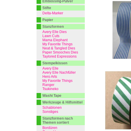
Embossing-Pulver
Stifte
Delta-Marker
Papier
Stanzformen
Avery Elle Dies
Lawn Cuts
Mama Elephant
My Favorite Things
Neat & Tangled Dies
Paper Smooches Dies
Taylored Expressions
Stempelkissen
Avery Elle
Avery Elle Nachfüller
Hero Arts
My Favorite Things
Ranger
Tsukineko
Washi Tape
Werkzeuge & Hilfsmittel
Schablonen
Sonstiges
Stanzformen nach
Themen sortiert
Bordüren