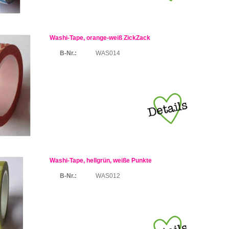
Washi-Tape, orange-weiß ZickZack
B-Nr.:
WAS014
Washi-Tape, hellgrün, weiße Punkte
B-Nr.:
WAS012