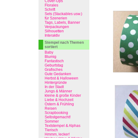
Cover-Ups
Florales
Schrift
Sets (Stackables usw.)
für Szenerien
Tags, Labels, Banner
Verpackungen
Silhouetten
Interaktiv
Stempel nach Themen
sortiert
Baby
Blumig
Fantastisch
Geburtstag
Grafisches
Gute Gedanken
Herbst & Halloween
Hintergründe
In der Stadt
Jungs & Männer
kleine & große Kinder
Liebe & Hochzeit
Ostern & Frühling
Reisen
Scrapbooking
Selbstgemacht!
Sommer
Textstempel & Alphas
Tierisch
Hmmm, lecker!