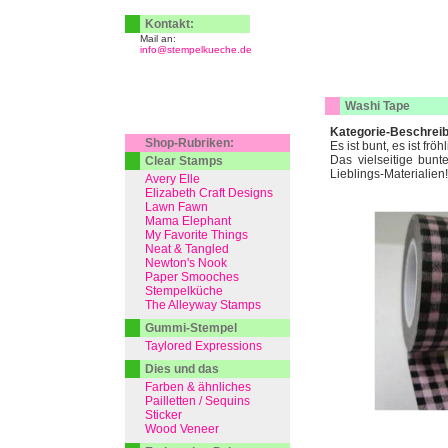
Kontakt:
Mail an:
info@stempelkueche.de
Washi Tape
Kategorie-Beschrei
Shop-Rubriken:
Es ist bunt, es ist frö
Das vielseitige bunt
Clear Stamps
Lieblings-Materialien!
Avery Elle
Elizabeth Craft Designs
Lawn Fawn
Mama Elephant
My Favorite Things
Neat & Tangled
Newton's Nook
Paper Smooches
Stempelküche
The Alleyway Stamps
Gummi-Stempel
Taylored Expressions
Dies und das
Farben & ähnliches
Pailletten / Sequins
Sticker
Wood Veneer