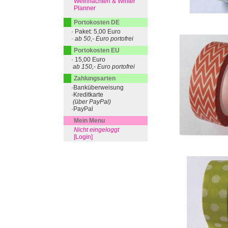
Weihnachten & Winter
Planner
Portokosten DE
· Paket: 5,00 Euro
· ab 50,- Euro portofrei
Portokosten EU
· 15,00 Euro
ab 150,- Euro portofrei
Zahlungsarten
·Banküberweisung
·Kreditkarte
(über PayPal)
·PayPal
Mein Menu
Nicht eingeloggt
[Login]