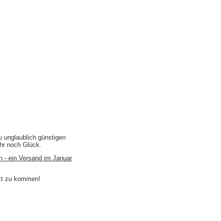
u unglaublich günstigen
ihr noch Glück.
n - ein Versand im Januar
akt zu kommen!