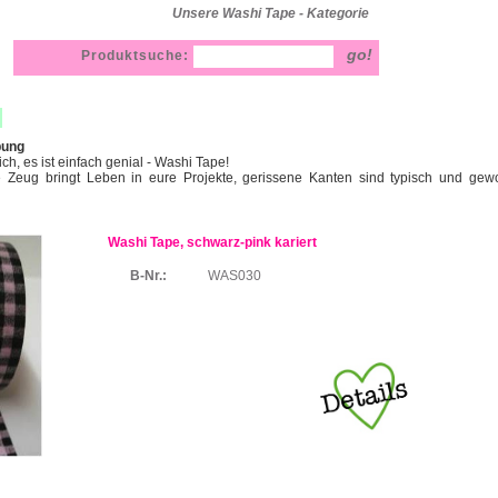
Unsere Washi Tape - Kategorie
Produktsuche:
bung
hlich, es ist einfach genial - Washi Tape!
e Zeug bringt Leben in eure Projekte, gerissene Kanten sind typisch und gewo
Washi Tape, schwarz-pink kariert
B-Nr.:
WAS030