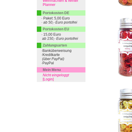
Weihnachten & Winter
Planner
Portokosten DE
· Paket: 5,00 Euro
· ab 50,- Euro portofrei
Portokosten EU
· 15,00 Euro
ab 150,- Euro portofrei
Zahlungsarten
·Banküberweisung
·Kreditkarte
(über PayPal)
·PayPal
Mein Menu
Nicht eingeloggt
[Login]