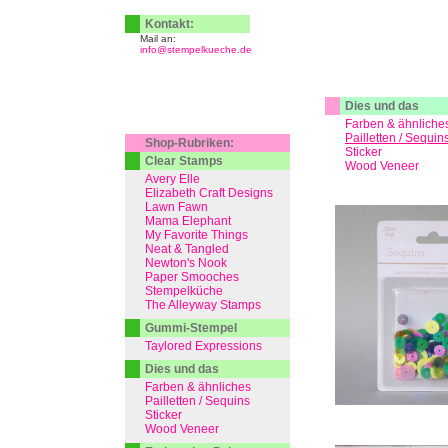
Kontakt:
Mail an:
info@stempelkueche.de
Dies und das
Farben & ähnliche
Pailletten / Sequin
Shop-Rubriken:
Sticker
Clear Stamps
Wood Veneer
Avery Elle
Elizabeth Craft Designs
Lawn Fawn
Mama Elephant
My Favorite Things
Neat & Tangled
Newton's Nook
Paper Smooches
Stempelküche
The Alleyway Stamps
Gummi-Stempel
Taylored Expressions
Dies und das
Farben & ähnliches
Pailletten / Sequins
Sticker
Wood Veneer