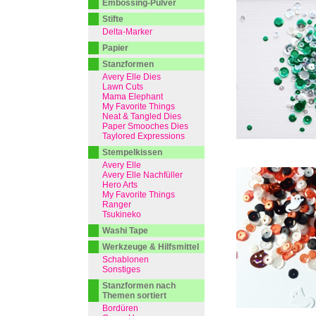
Embossing-Pulver
Stifte
Delta-Marker
Papier
Stanzformen
Avery Elle Dies
Lawn Cuts
Mama Elephant
My Favorite Things
Neat & Tangled Dies
Paper Smooches Dies
Taylored Expressions
Stempelkissen
Avery Elle
Avery Elle Nachfüller
Hero Arts
My Favorite Things
Ranger
Tsukineko
Washi Tape
Werkzeuge & Hilfsmittel
Schablonen
Sonstiges
Stanzformen nach
Themen sortiert
Bordüren