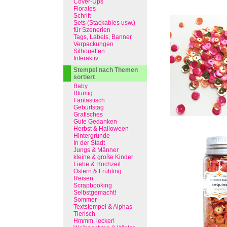
Cover-Ups
Florales
Schrift
Sets (Stackables usw.)
für Szenerien
Tags, Labels, Banner
Verpackungen
Silhouetten
Interaktiv
Stempel nach Themen
sortiert
Baby
Blumig
Fantastisch
Geburtstag
Grafisches
Gute Gedanken
Herbst & Halloween
Hintergründe
In der Stadt
Jungs & Männer
kleine & große Kinder
Liebe & Hochzeit
Ostern & Frühling
Reisen
Scrapbooking
Selbstgemacht!
Sommer
Textstempel & Alphas
Tierisch
Hmmm, lecker!