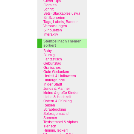
Cover-Ups
Florales
Schrift
Sets (Stackables usw.)
für Szenerien
Tags, Labels, Banner
Verpackungen
Silhouetten
Interaktiv
Stempel nach Themen
sortiert
Baby
Blumig
Fantastisch
Geburtstag
Grafisches
Gute Gedanken
Herbst & Halloween
Hintergründe
In der Stadt
Jungs & Männer
kleine & große Kinder
Liebe & Hochzeit
Ostern & Frühling
Reisen
Scrapbooking
Selbstgemacht!
Sommer
Textstempel & Alphas
Tierisch
Hmmm, lecker!