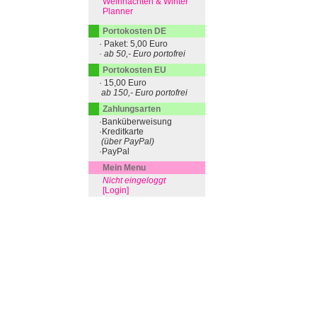
Weihnachten & Winter
Planner
Portokosten DE
· Paket: 5,00 Euro
· ab 50,- Euro portofrei
Portokosten EU
· 15,00 Euro
ab 150,- Euro portofrei
Zahlungsarten
·Banküberweisung
·Kreditkarte
(über PayPal)
·PayPal
Mein Menu
Nicht eingeloggt
[Login]