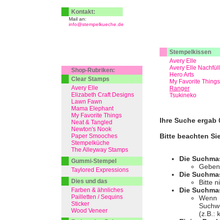
Kontakt:
Mail an:
info@stempelkueche.de
Stempelkissen
Avery Elle
Avery Elle Nachfül
Shop-Rubriken:
Hero Arts
Clear Stamps
My Favorite Things
Avery Elle
Ranger
Elizabeth Craft Designs
Tsukineko
Lawn Fawn
Mama Elephant
My Favorite Things
Ihre Suche ergab 0
Neat & Tangled
Newton's Nook
Bitte beachten Si
Paper Smooches
Stempelküche
The Alleyway Stamps
Die Suchma
Gummi-Stempel
Geben 
Taylored Expressions
Die Suchmas
Dies und das
Bitte 
Die Suchmas
Farben & ähnliches
Pailletten / Sequins
Wenn I
Sticker
Suchwo
Wood Veneer
(z.B.: