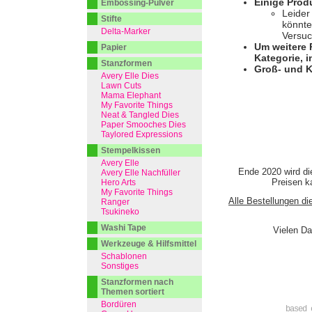
Einige Prod
Embossing-Pulver
Leider
Stifte
könnte
Delta-Marker
Versuc
Um weitere 
Papier
Kategorie, i
Stanzformen
Groß- und K
Avery Elle Dies
Lawn Cuts
Mama Elephant
My Favorite Things
Neat & Tangled Dies
Paper Smooches Dies
Taylored Expressions
Stempelkissen
Avery Elle
Ende 2020 wird di
Avery Elle Nachfüller
Preisen ka
Hero Arts
My Favorite Things
Alle Bestellungen di
Ranger
Tsukineko
Washi Tape
Vielen Da
Werkzeuge & Hilfsmittel
Schablonen
Sonstiges
Stanzformen nach
Themen sortiert
Bordüren
based 