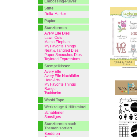
Embossing-Pulver
Stifte
Delta-Marker
Papier
Stanzformen
Avery Elle Dies
Lawn Cuts
Mama Elephant
My Favorite Things
Neat & Tangled Dies
Paper Smooches Dies
Taylored Expressions
Stempelkissen
Avery Elle
Avery Elle Nachfüller
Hero Arts
My Favorite Things
Ranger
Tsukineko
Washi Tape
Werkzeuge & Hilfsmittel
Schablonen
Sonstiges
Stanzformen nach
Themen sortiert
Bordüren