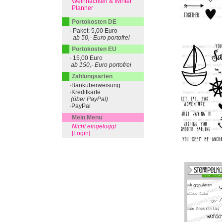
Weihnachten & Winter
Planner
Portokosten DE
· Paket: 5,00 Euro
· ab 50,- Euro portofrei
Portokosten EU
· 15,00 Euro
ab 150,- Euro portofrei
Zahlungsarten
·Banküberweisung
·Kreditkarte
(über PayPal)
·PayPal
Mein Menu
Nicht eingeloggt
[Login]