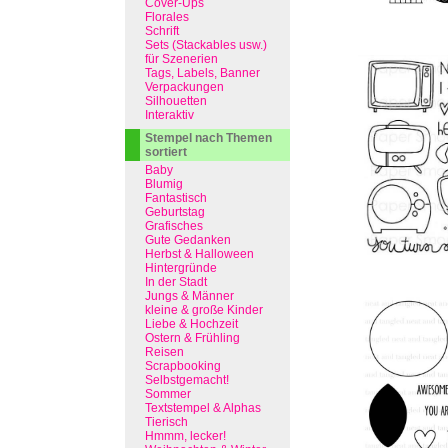
Cover-Ups
Florales
Schrift
Sets (Stackables usw.)
für Szenerien
Tags, Labels, Banner
Verpackungen
Silhouetten
Interaktiv
Stempel nach Themen
sortiert
Baby
Blumig
Fantastisch
Geburtstag
Grafisches
Gute Gedanken
Herbst & Halloween
Hintergründe
In der Stadt
Jungs & Männer
kleine & große Kinder
Liebe & Hochzeit
Ostern & Frühling
Reisen
Scrapbooking
Selbstgemacht!
Sommer
Textstempel & Alphas
Tierisch
Hmmm, lecker!