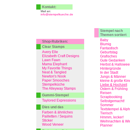
Kontakt:
Mail an:
info@stempelkueche.de
Stempel nach
Themen sortiert
Baby
Shop-Rubriken:
Blumig
Clear Stamps
Fantastisch
Avery Elle
Geburtstag
Elizabeth Craft Designs
Grafisches
Lawn Fawn
Gute Gedanken
Mama Elephant
Herbst & Hallowee
My Favorite Things
Hintergründe
Neat & Tangled
In der Stadt
Newton's Nook
Jungs & Männer
Paper Smooches
kleine & große Kin
Stempelküche
Liebe & Hochzeit
The Alleyway Stamps
Ostern & Frühling
Reisen
Gummi-Stempel
Scrapbooking
Taylored Expressions
Selbstgemacht!
Sommer
Dies und das
Textstempel & Alp
Farben & ähnliches
Tierisch
Pailletten / Sequins
Hmmm, lecker!
Sticker
Weihnachten & Win
Wood Veneer
Planner