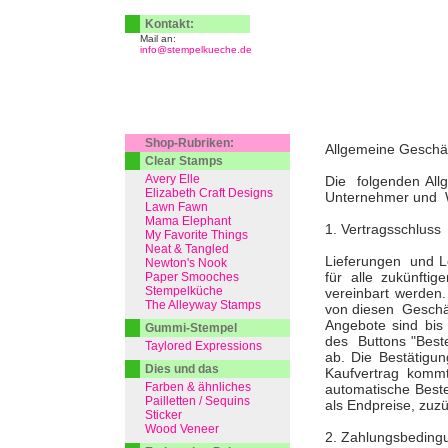
Kontakt:
Mail an:
info@stempelkueche.de
Shop-Rubriken:
Allgemeine Geschä
Clear Stamps
Avery Elle
Die folgenden All
Elizabeth Craft Designs
Unternehmer und Wi
Lawn Fawn
Mama Elephant
1. Vertragsschluss
My Favorite Things
Neat & Tangled
Lieferungen und Le
Newton's Nook
für alle zukünft
Paper Smooches
Stempelküche
vereinbart werden
The Alleyway Stamps
von diesen Geschäf
Angebote sind bis
Gummi-Stempel
des Buttons "Best
Taylored Expressions
ab. Die Bestätigu
Dies und das
Kaufvertrag kommt
Farben & ähnliches
automatische Bestel
Pailletten / Sequins
als Endpreise, zuz
Sticker
Wood Veneer
2. Zahlungsbeding