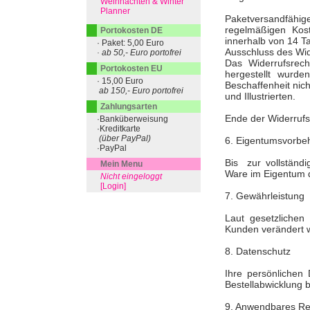
Weihnachten & Winter
Planner
Paketversandfähi
regelmäßigen Kos
Portokosten DE
innerhalb von 14 Ta
· Paket: 5,00 Euro
Ausschluss des Wid
· ab 50,- Euro portofrei
Das Widerrufsrech
Portokosten EU
hergestellt wurd
· 15,00 Euro
Beschaffenheit nich
ab 150,- Euro portofrei
und Illustrierten.
Zahlungsarten
Ende der Widerruf
·Banküberweisung
·Kreditkarte
(über PayPal)
6. Eigentumsvorbeh
·PayPal
Bis zur vollständi
Mein Menu
Ware im Eigentum 
Nicht eingeloggt
[Login]
7. Gewährleistung
Laut gesetzlichen
Kunden verändert 
8. Datenschutz
Ihre persönlichen 
Bestellabwicklung 
9. Anwendbares Re