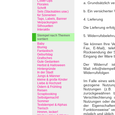
Cover-Ups
a. Grundsätzlich ve
Florales
Schrift
b. Ein versicherter
Sets (Stackables usw.)
für Szenerien
Tags, Labels, Banner
4. Lieferung
Verpackungen
Silhouetten
Die Lieferung erfol
Interaktiv
Stempel nach Themen
5. Widerrufsbelehr
sortiert
Baby
Sie können Ihre Ve
Blumig
Fax, E-Mail), te
Fantastisch
Rücksendung der Sa
Geburtstag
Eingang der Ware 
Grafisches
Gute Gedanken
Der Widerruf is
Herbst & Halloween
Mail: info@stempel
Hintergründe
In der Stadt
Widerrufsfolgen
Jungs & Männer
kleine & große Kinder
Im Falle eines wi
Liebe & Hochzeit
gezogene Nutzun
Ostern & Frühling
Nutzungen (z.B. 
Reisen
zurückgewähren b
Scrapbooking
Verschlechterung
Selbstgemacht!
Sommer
Nutzungen oder die
Textstempel & Alphas
der Eigenschaft
Tierisch
Funktionsweise“ ve
Hmmm, lecker!
möglich und üblich i