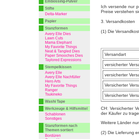
Embossing-Pulver
Ich versende nur 
Stifte
Preise verstehen si
Delta-Marker
Papier
3. Versandkosten
Stanzformen
(1) Die Versandkos
Avery Elle Dies
Lawn Cuts
Mama Elephant
My Favorite Things
Neat & Tangled Dies
Versandart
Paper Smooches Dies
Taylored Expressions
versicherter Ver
Stempelkissen
Avery Elle
versicherter Ver
Avery Elle Nachfüller
Hero Arts
Versicherter Ver
My Favorite Things
Ranger
Tsukineko
Versicherter Ver
Washi Tape
CH: Versicherter V
Werkzeuge & Hilfsmittel
der Käufer zu trage
Schablonen
Sonstiges
Weitere Länder nur
Stanzformen nach
Themen sortiert
(2) Die Lieferung e
Bordüren