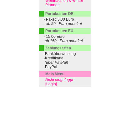
Weihnachten & Winter
Planner
Portokosten DE
· Paket: 5,00 Euro
· ab 50,- Euro portofrei
Portokosten EU
· 15,00 Euro
ab 150,- Euro portofrei
Zahlungsarten
·Banküberweisung
·Kreditkarte
(über PayPal)
·PayPal
Mein Menu
Nicht eingeloggt
[Login]