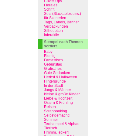
Cover-Ups
Florales
Schrift
Sets (Stackables usw.)
für Szenerien
Tags, Labels, Banner
Verpackungen
Silhouetten
Interaktiv
Stempel nach Themen
sortiert
Baby
Blumig
Fantastisch
Geburtstag
Grafisches
Gute Gedanken
Herbst & Halloween
Hintergründe
In der Stadt
Jungs & Männer
kleine & große Kinder
Liebe & Hochzeit
Ostern & Frühling
Reisen
Scrapbooking
Selbstgemacht!
Sommer
Textstempel & Alphas
Tierisch
Hmmm, lecker!