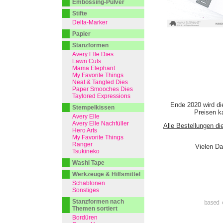
Embossing-Pulver
Stifte
Delta-Marker
Papier
Stanzformen
Avery Elle Dies
Lawn Cuts
Mama Elephant
My Favorite Things
Neat & Tangled Dies
Paper Smooches Dies
Taylored Expressions
Ende 2020 wird di
Stempelkissen
Preisen ka
Avery Elle
Avery Elle Nachfüller
Alle Bestellungen di
Hero Arts
My Favorite Things
Ranger
Vielen Da
Tsukineko
Washi Tape
Werkzeuge & Hilfsmittel
Schablonen
Sonstiges
Stanzformen nach
based 
Themen sortiert
Bordüren