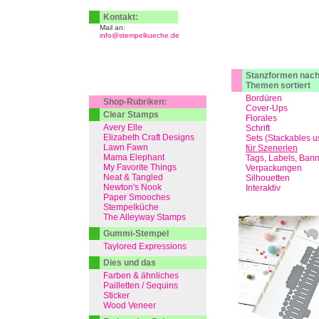
Kontakt:
Mail an:
info@stempelkueche.de
Stanzformen nac
Themen sortiert
Bordüren
Shop-Rubriken:
Cover-Ups
Clear Stamps
Florales
Avery Elle
Schrift
Elizabeth Craft Designs
Sets (Stackables u
Lawn Fawn
für Szenerien
Mama Elephant
Tags, Labels, Ban
My Favorite Things
Verpackungen
Neat & Tangled
Silhouetten
Newton's Nook
Interaktiv
Paper Smooches
Stempelküche
The Alleyway Stamps
Gummi-Stempel
Taylored Expressions
Dies und das
Farben & ähnliches
Pailletten / Sequins
Sticker
Wood Veneer