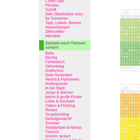
Cover-Ups
Florales
Schrift
Sets (Stackables usw.)
für Szenerien
Tags, Labels, Banner
Verpackungen
Silhouetten
Interaktiv
Stempel nach Themen
sortiert
Baby
Blumig
Fantastisch
Geburtstag
Grafisches
Gute Gedanken
Herbst & Halloween
Hintergründe
In der Stadt
Jungs & Männer
kleine & große Kinder
Liebe & Hochzeit
Ostern & Frühling
Reisen
Scrapbooking
Selbstgemacht!
Sommer
Textstempel & Alphas
Tierisch
Hmmm, lecker!