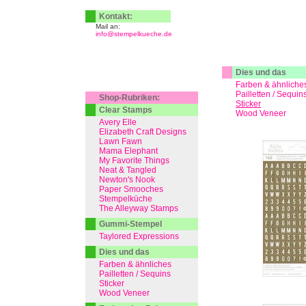
Kontakt:
Mail an:
info@stempelkueche.de
Dies und das
Farben & ähnliche
Pailletten / Sequin
Shop-Rubriken:
Sticker
Clear Stamps
Wood Veneer
Avery Elle
Elizabeth Craft Designs
Lawn Fawn
Mama Elephant
My Favorite Things
Neat & Tangled
Newton's Nook
Paper Smooches
Stempelküche
The Alleyway Stamps
Gummi-Stempel
Taylored Expressions
Dies und das
Farben & ähnliches
Pailletten / Sequins
Sticker
Wood Veneer