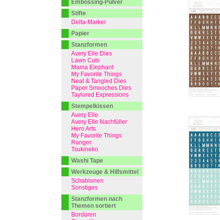
Embossing-Pulver
Stifte
Delta-Marker
Papier
Stanzformen
Avery Elle Dies
Lawn Cuts
Mama Elephant
My Favorite Things
Neat & Tangled Dies
Paper Smooches Dies
Taylored Expressions
Stempelkissen
Avery Elle
Avery Elle Nachfüller
Hero Arts
My Favorite Things
Ranger
Tsukineko
Washi Tape
Werkzeuge & Hilfsmittel
Schablonen
Sonstiges
Stanzformen nach
Themen sortiert
Bordüren