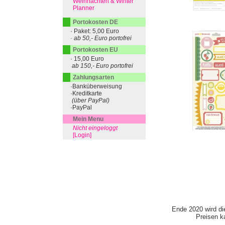
Weihnachten & Winter
Planner
Portokosten DE
· Paket: 5,00 Euro
· ab 50,- Euro portofrei
Portokosten EU
· 15,00 Euro
ab 150,- Euro portofrei
Zahlungsarten
·Banküberweisung
·Kreditkarte
(über PayPal)
·PayPal
Mein Menu
Nicht eingeloggt
[Login]
Ende 2020 wird di
Preisen ka