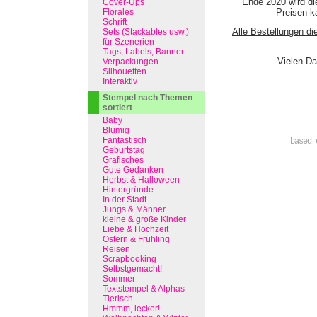
Ende 2020 wird di
Cover-Ups
Florales
Preisen ka
Schrift
Alle Bestellungen di
Sets (Stackables usw.)
für Szenerien
Tags, Labels, Banner
Vielen Da
Verpackungen
Silhouetten
Interaktiv
Stempel nach Themen
sortiert
Baby
Blumig
Fantastisch
based 
Geburtstag
Grafisches
Gute Gedanken
Herbst & Halloween
Hintergründe
In der Stadt
Jungs & Männer
kleine & große Kinder
Liebe & Hochzeit
Ostern & Frühling
Reisen
Scrapbooking
Selbstgemacht!
Sommer
Textstempel & Alphas
Tierisch
Hmmm, lecker!