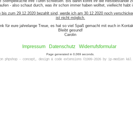
e Stempelküche ihre Türen schließen. Bis dahin könnt ihr die Restbestände z
ufen - also schaut durch, was ihr schon immer haben wolltet, vielleicht habt 
e bis zum 29.12.2020 bezahlt sind, werde ich am 30.12.2020 noch verschicke
ist nicht möglich.
nk für eure jahrelange Treue, es hat so viel Spaß gemacht mit euch in Kont
Bleibt gesund!
Carolin
Impressum
Datenschutz
Widerrufsformular
Page generated in 0,069 seconds.
on phpshop - concept, design & code extensions ©1999-2026 by ip-medien k&l 