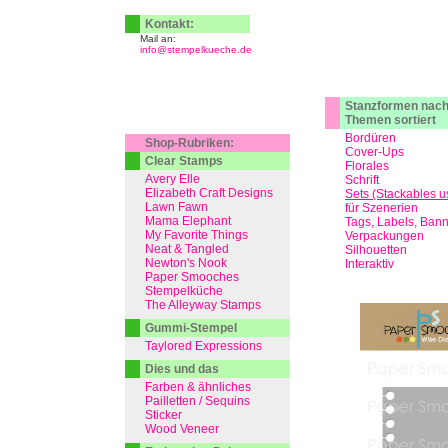
Kontakt:
Mail an:
info@stempelkueche.de
Stanzformen nac
Themen sortiert
Bordüren
Shop-Rubriken:
Cover-Ups
Clear Stamps
Florales
Avery Elle
Schrift
Elizabeth Craft Designs
Sets (Stackables u
Lawn Fawn
für Szenerien
Mama Elephant
Tags, Labels, Ban
My Favorite Things
Verpackungen
Neat & Tangled
Silhouetten
Newton's Nook
Interaktiv
Paper Smooches
Stempelküche
The Alleyway Stamps
Gummi-Stempel
Taylored Expressions
Dies und das
Farben & ähnliches
Pailletten / Sequins
Sticker
Wood Veneer