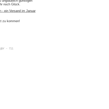
u unglaublich günstigen
ihr noch Glück.
n - ein Versand im Januar
akt zu kommen!
gbr - 711