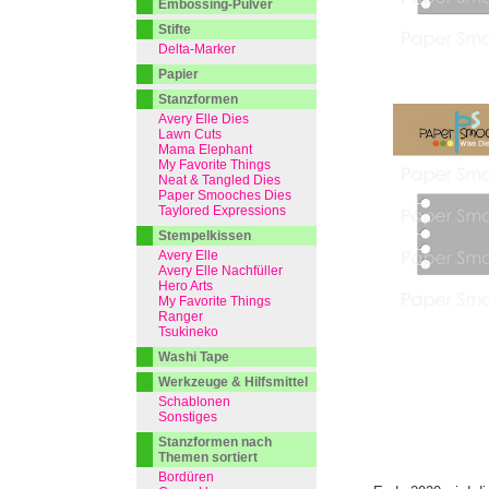
Embossing-Pulver
Stifte
Delta-Marker
Papier
Stanzformen
Avery Elle Dies
Lawn Cuts
Mama Elephant
My Favorite Things
Neat & Tangled Dies
Paper Smooches Dies
Taylored Expressions
Stempelkissen
Avery Elle
Avery Elle Nachfüller
Hero Arts
My Favorite Things
Ranger
Tsukineko
Washi Tape
Werkzeuge & Hilfsmittel
Schablonen
Sonstiges
Stanzformen nach
Themen sortiert
Bordüren