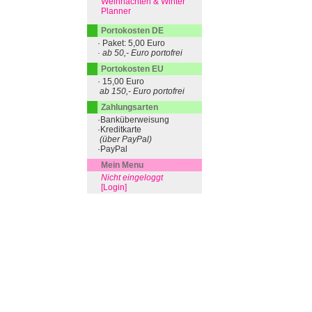
Weihnachten & Winter
Planner
Portokosten DE
· Paket: 5,00 Euro
· ab 50,- Euro portofrei
Portokosten EU
· 15,00 Euro
ab 150,- Euro portofrei
Zahlungsarten
·Banküberweisung
·Kreditkarte
(über PayPal)
·PayPal
Mein Menu
Nicht eingeloggt
[Login]