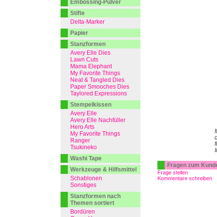
Embossing-Pulver
Stifte
Delta-Marker
Papier
Stanzformen
Avery Elle Dies
Lawn Cuts
Mama Elephant
My Favorite Things
Neat & Tangled Dies
Paper Smooches Dies
Taylored Expressions
Stempelkissen
Avery Elle
Avery Elle Nachfüller
Hero Arts
My Favorite Things
d
Ranger
f
Tsukineko
Washi Tape
Fragen zum Kund
Werkzeuge & Hilfsmittel
Frage stellen
Schablonen
Kommentare schreiben
Sonstiges
Stanzformen nach
Themen sortiert
Bordüren