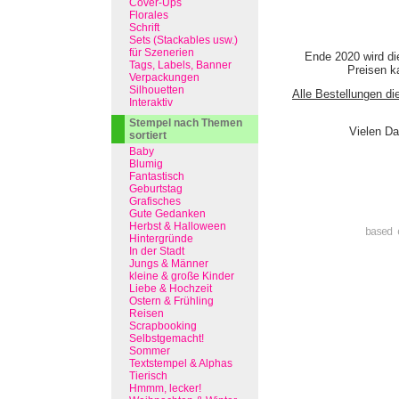
Cover-Ups
Florales
Schrift
Sets (Stackables usw.)
für Szenerien
Ende 2020 wird di
Tags, Labels, Banner
Preisen ka
Verpackungen
Silhouetten
Alle Bestellungen di
Interaktiv
Stempel nach Themen
Vielen Da
sortiert
Baby
Blumig
Fantastisch
Geburtstag
Grafisches
Gute Gedanken
Herbst & Halloween
based 
Hintergründe
In der Stadt
Jungs & Männer
kleine & große Kinder
Liebe & Hochzeit
Ostern & Frühling
Reisen
Scrapbooking
Selbstgemacht!
Sommer
Textstempel & Alphas
Tierisch
Hmmm, lecker!