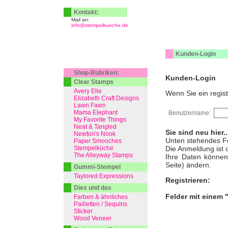
Kontakt:
Mail an:
info@stempelkueche.de
Kunden-Login
Shop-Rubriken:
Kunden-Login
Clear Stamps
Avery Elle
Wenn Sie ein regist
Elizabeth Craft Designs
Lawn Fawn
Mama Elephant
Benutzername:
My Favorite Things
Neat & Tangled
Sie sind neu hier.
Newton's Nook
Unten stehendes Fo
Paper Smooches
Stempelküche
Die Anmeldung ist o
The Alleyway Stamps
Ihre Daten können 
Seite) ändern.
Gummi-Stempel
Taylored Expressions
Registrieren:
Dies und das
Felder mit einem 
Farben & ähnliches
Pailletten / Sequins
Sticker
Wood Veneer