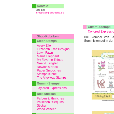
Kontakt:
Mail an:
info@stempelkueche.de
Gummi-Stempel
Taylored Expressi
Shop-Rubriken:
Die Stempel von Ta
Gummistempel in der
Clear Stamps
Avery Elle
Elizabeth Craft Designs
Lawn Fawn
Mama Elephant
My Favorite Things
Neat & Tangled
Newton's Nook
Paper Smooches
Stempelküche
The Alleyway Stamps
Gummi-Stempel
Taylored Expressions
Dies und das
Farben & ähnliches
Pailletten / Sequins
Sticker
Wood Veneer