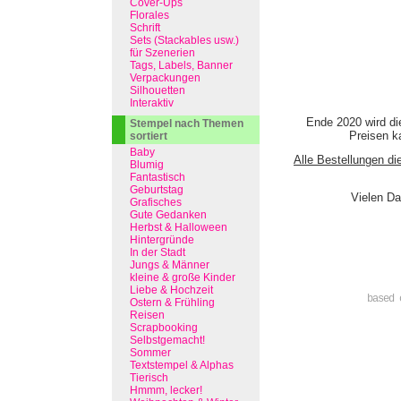
Cover-Ups
Florales
Schrift
Sets (Stackables usw.)
für Szenerien
Tags, Labels, Banner
Verpackungen
Silhouetten
Interaktiv
Ende 2020 wird di
Stempel nach Themen
Preisen ka
sortiert
Baby
Alle Bestellungen di
Blumig
Fantastisch
Geburtstag
Vielen Da
Grafisches
Gute Gedanken
Herbst & Halloween
Hintergründe
In der Stadt
Jungs & Männer
kleine & große Kinder
Liebe & Hochzeit
based 
Ostern & Frühling
Reisen
Scrapbooking
Selbstgemacht!
Sommer
Textstempel & Alphas
Tierisch
Hmmm, lecker!