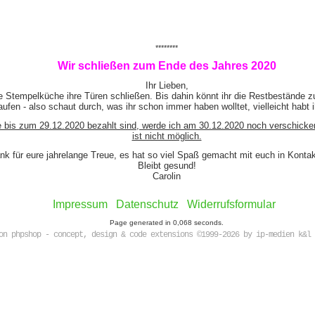
********
Wir schließen zum Ende des Jahres 2020
Ihr Lieben,
e Stempelküche ihre Türen schließen. Bis dahin könnt ihr die Restbestände z
ufen - also schaut durch, was ihr schon immer haben wolltet, vielleicht habt 
e bis zum 29.12.2020 bezahlt sind, werde ich am 30.12.2020 noch verschicke
ist nicht möglich.
nk für eure jahrelange Treue, es hat so viel Spaß gemacht mit euch in Kont
Bleibt gesund!
Carolin
Impressum
Datenschutz
Widerrufsformular
Page generated in 0,068 seconds.
on phpshop - concept, design & code extensions ©1999-2026 by ip-medien k&l 