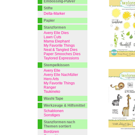
Embossing-Pulver
Stifte
Delta-Marker
Papier
Stanzformen
Avery Elle Dies
Lawn Cuts
Mama Elephant
My Favorite Things
Neat & Tangled Dies
Paper Smooches Dies
Taylored Expressions
Stempelkissen
Avery Elle
Avery Elle Nachfüller
Hero Arts
My Favorite Things
Ranger
Tsukineko
Washi Tape
Werkzeuge & Hilfsmittel
Schablonen
Sonstiges
Stanzformen nach
Themen sortiert
Bordüren