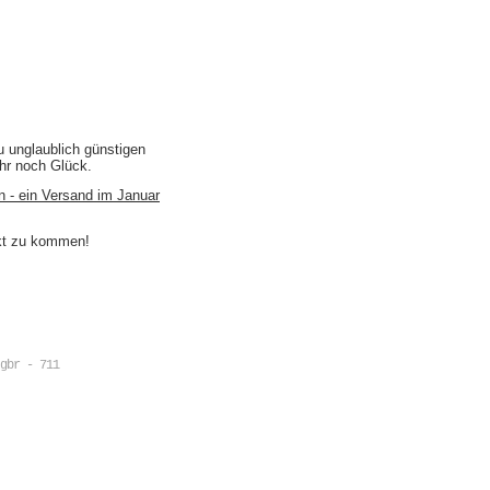
u unglaublich günstigen
ihr noch Glück.
n - ein Versand im Januar
akt zu kommen!
gbr - 711