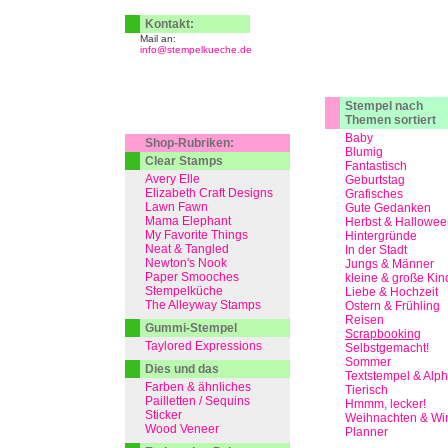
Kontakt:
Mail an:
info@stempelkueche.de
Stempel nach
Themen sortiert
Baby
Shop-Rubriken:
Blumig
Clear Stamps
Fantastisch
Avery Elle
Geburtstag
Elizabeth Craft Designs
Grafisches
Lawn Fawn
Gute Gedanken
Mama Elephant
Herbst & Hallowee
My Favorite Things
Hintergründe
Neat & Tangled
In der Stadt
Newton's Nook
Jungs & Männer
Paper Smooches
kleine & große Kin
Stempelküche
Liebe & Hochzeit
The Alleyway Stamps
Ostern & Frühling
Reisen
Gummi-Stempel
Scrapbooking
Taylored Expressions
Selbstgemacht!
Sommer
Dies und das
Textstempel & Alp
Farben & ähnliches
Tierisch
Pailletten / Sequins
Hmmm, lecker!
Sticker
Weihnachten & Win
Wood Veneer
Planner