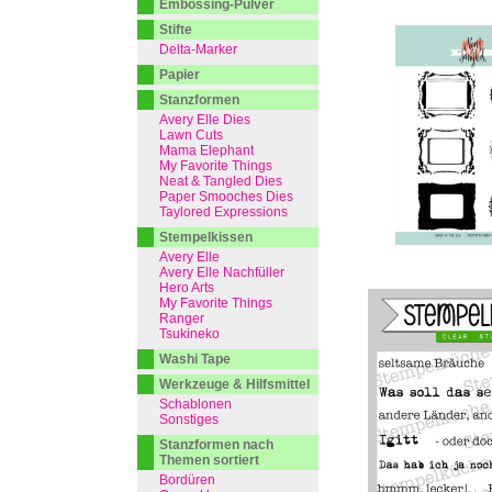
Embossing-Pulver
Stifte
Delta-Marker
Papier
Stanzformen
Avery Elle Dies
Lawn Cuts
Mama Elephant
My Favorite Things
Neat & Tangled Dies
Paper Smooches Dies
Taylored Expressions
Stempelkissen
Avery Elle
Avery Elle Nachfüller
Hero Arts
My Favorite Things
Ranger
Tsukineko
Washi Tape
Werkzeuge & Hilfsmittel
Schablonen
Sonstiges
Stanzformen nach
Themen sortiert
Bordüren