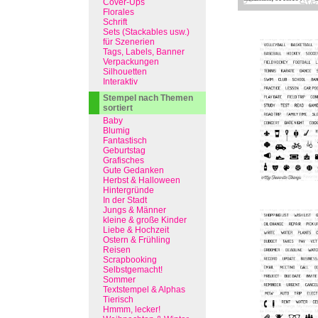
Cover-Ups
Florales
Schrift
Sets (Stackables usw.)
für Szenerien
Tags, Labels, Banner
Verpackungen
Silhouetten
Interaktiv
Stempel nach Themen
sortiert
Baby
Blumig
Fantastisch
Geburtstag
Grafisches
Gute Gedanken
Herbst & Halloween
Hintergründe
In der Stadt
Jungs & Männer
kleine & große Kinder
Liebe & Hochzeit
Ostern & Frühling
Reisen
Scrapbooking
Selbstgemacht!
Sommer
Textstempel & Alphas
Tierisch
Hmmm, lecker!