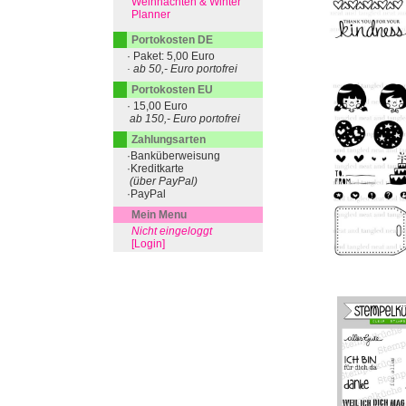
Weihnachten & Winter
Planner
Portokosten DE
· Paket: 5,00 Euro
· ab 50,- Euro portofrei
Portokosten EU
· 15,00 Euro
ab 150,- Euro portofrei
Zahlungsarten
·Banküberweisung
·Kreditkarte
(über PayPal)
·PayPal
Mein Menu
Nicht eingeloggt
[Login]