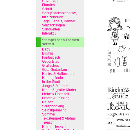
Cover-Ups
Florales
Schrift
Sets (Stackables usw.)
für Szenerien
Tags, Labels, Banner
Verpackungen
Silhouetten
Interaktiv
Stempel nach Themen
sortiert
Baby
Blumig
Fantastisch
Geburtstag
Grafisches
Gute Gedanken
Herbst & Halloween
Hintergründe
In der Stadt
Jungs & Männer
kleine & große Kinder
Liebe & Hochzeit
Ostern & Frühling
Reisen
Scrapbooking
Selbstgemacht!
Sommer
Textstempel & Alphas
Tierisch
Hmmm, lecker!