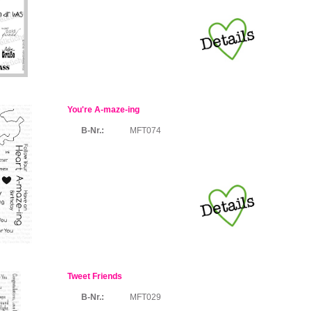
You're A-maze-ing
B-Nr.:
MFT074
Tweet Friends
B-Nr.:
MFT029