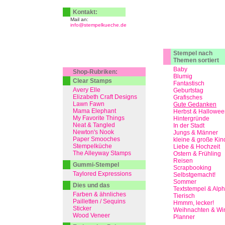
Kontakt:
Mail an:
info@stempelkueche.de
Stempel nach
Themen sortiert
Baby
Shop-Rubriken:
Blumig
Clear Stamps
Fantastisch
Avery Elle
Geburtstag
Elizabeth Craft Designs
Grafisches
Lawn Fawn
Gute Gedanken
Mama Elephant
Herbst & Hallowee
My Favorite Things
Hintergründe
Neat & Tangled
In der Stadt
Newton's Nook
Jungs & Männer
Paper Smooches
kleine & große Kin
Stempelküche
Liebe & Hochzeit
The Alleyway Stamps
Ostern & Frühling
Reisen
Gummi-Stempel
Scrapbooking
Taylored Expressions
Selbstgemacht!
Sommer
Dies und das
Textstempel & Alp
Farben & ähnliches
Tierisch
Pailletten / Sequins
Hmmm, lecker!
Sticker
Weihnachten & Win
Wood Veneer
Planner