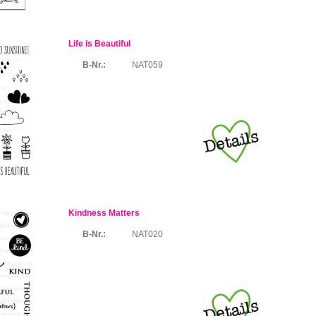
Life is Beautiful
B-Nr.:
NAT059
Kindness Matters
B-Nr.:
NAT020