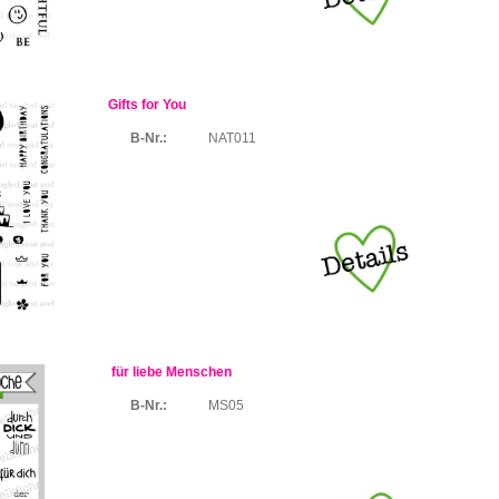
Gifts for You
B-Nr.:
NAT011
für liebe Menschen
B-Nr.:
MS05