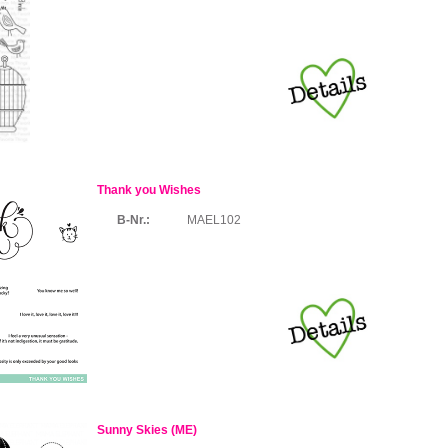
Thank you Wishes
B-Nr.:
MAEL102
Sunny Skies (ME)