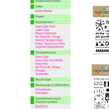
Embossing-Pulver
Stifte
Delta-Marker
Papier
Stanzformen
Avery Elle Dies
Lawn Cuts
Mama Elephant
My Favorite Things
Neat & Tangled Dies
Paper Smooches Dies
Taylored Expressions
Stempelkissen
Avery Elle
Avery Elle Nachfüller
Hero Arts
My Favorite Things
Ranger
Tsukineko
Washi Tape
Werkzeuge & Hilfsmittel
Schablonen
Sonstiges
Stanzformen nach
Themen sortiert
Bordüren