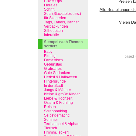
Cover-Ups
Preisen ka
Florales
Schrift
Alle Bestellungen di
Sets (Stackables usw.)
für Szenerien
Tags, Labels, Banner
Vielen Da
Verpackungen
Silhouetten
Interaktiv
Stempel nach Themen
sortiert
Baby
Blumig
based 
Fantastisch
Geburtstag
Grafisches
Gute Gedanken
Herbst & Halloween
Hintergründe
In der Stadt
Jungs & Männer
kleine & große Kinder
Liebe & Hochzeit
Ostern & Frühling
Reisen
Scrapbooking
Selbstgemacht!
Sommer
Textstempel & Alphas
Tierisch
Hmmm, lecker!