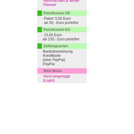
Weihnachten & Winter
Planner
Portokosten DE
· Paket: 5,00 Euro
· ab 50,- Euro portofrei
Portokosten EU
· 15,00 Euro
ab 150,- Euro portofrei
Zahlungsarten
·Banküberweisung
·Kreditkarte
(über PayPal)
·PayPal
Mein Menu
Nicht eingeloggt
[Login]