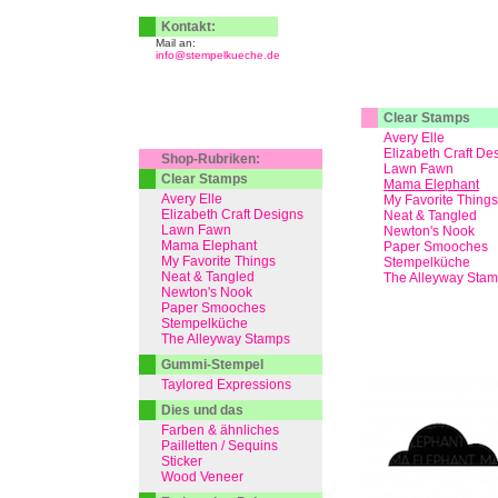
Kontakt:
Mail an:
info@stempelkueche.de
Clear Stamps
Avery Elle
Elizabeth Craft De
Shop-Rubriken:
Lawn Fawn
Clear Stamps
Mama Elephant
Avery Elle
My Favorite Things
Elizabeth Craft Designs
Neat & Tangled
Lawn Fawn
Newton's Nook
Mama Elephant
Paper Smooches
My Favorite Things
Stempelküche
Neat & Tangled
The Alleyway Sta
Newton's Nook
Paper Smooches
Stempelküche
The Alleyway Stamps
Gummi-Stempel
Taylored Expressions
Dies und das
Farben & ähnliches
Pailletten / Sequins
Sticker
Wood Veneer