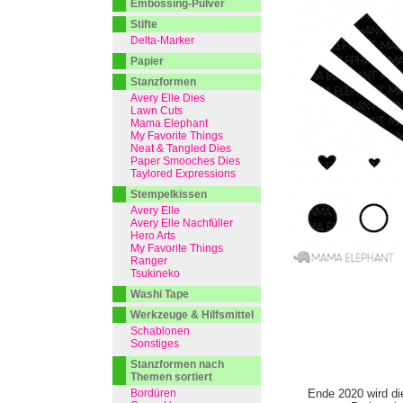
Embossing-Pulver
Stifte
Delta-Marker
Papier
Stanzformen
Avery Elle Dies
Lawn Cuts
Mama Elephant
My Favorite Things
Neat & Tangled Dies
Paper Smooches Dies
Taylored Expressions
Stempelkissen
Avery Elle
Avery Elle Nachfüller
Hero Arts
My Favorite Things
Ranger
Tsukineko
Washi Tape
Werkzeuge & Hilfsmittel
Schablonen
Sonstiges
Stanzformen nach
Themen sortiert
Bordüren
Ende 2020 wird di