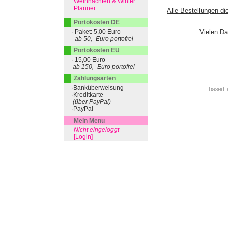
Weihnachten & Winter
Planner
Alle Bestellungen di
Portokosten DE
· Paket: 5,00 Euro
Vielen Da
· ab 50,- Euro portofrei
Portokosten EU
· 15,00 Euro
ab 150,- Euro portofrei
Zahlungsarten
·Banküberweisung
based 
·Kreditkarte
(über PayPal)
·PayPal
Mein Menu
Nicht eingeloggt
[Login]