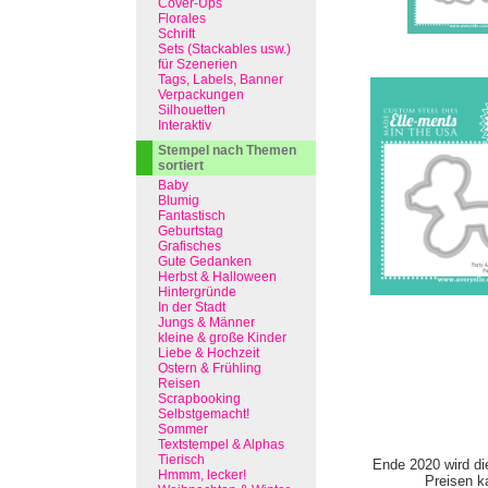
Cover-Ups
Florales
Schrift
Sets (Stackables usw.)
für Szenerien
Tags, Labels, Banner
Verpackungen
Silhouetten
Interaktiv
Stempel nach Themen
sortiert
Baby
Blumig
Fantastisch
Geburtstag
Grafisches
Gute Gedanken
Herbst & Halloween
Hintergründe
In der Stadt
Jungs & Männer
kleine & große Kinder
Liebe & Hochzeit
Ostern & Frühling
Reisen
Scrapbooking
Selbstgemacht!
Sommer
Textstempel & Alphas
Tierisch
Ende 2020 wird di
Hmmm, lecker!
Preisen ka