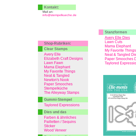
Kontakt:
Mail an:
info@stempelkueche.de
Stanzformen
Avery Elle Dies
Lawn Cuts
Shop-Rubriken:
Mama Elephant
Clear Stamps
My Favorite Things
Avery Elle
Neat & Tangled Di
Elizabeth Craft Designs
Paper Smooches D
Lawn Fawn
Taylored Expressi
Mama Elephant
My Favorite Things
Neat & Tangled
Newton's Nook
Paper Smooches
Stempelküche
The Alleyway Stamps
Gummi-Stempel
Taylored Expressions
Dies und das
Farben & ähnliches
Pailletten / Sequins
Sticker
Wood Veneer