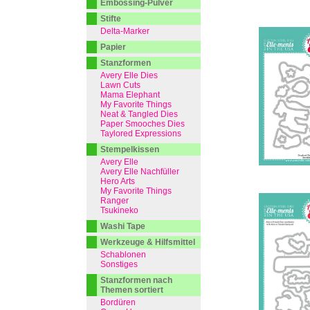
Embossing-Pulver
Stifte
Delta-Marker
Papier
Stanzformen
Avery Elle Dies
Lawn Cuts
Mama Elephant
My Favorite Things
Neat & Tangled Dies
Paper Smooches Dies
Taylored Expressions
Stempelkissen
Avery Elle
Avery Elle Nachfüller
Hero Arts
My Favorite Things
Ranger
Tsukineko
Washi Tape
Werkzeuge & Hilfsmittel
Schablonen
Sonstiges
Stanzformen nach
Themen sortiert
Bordüren