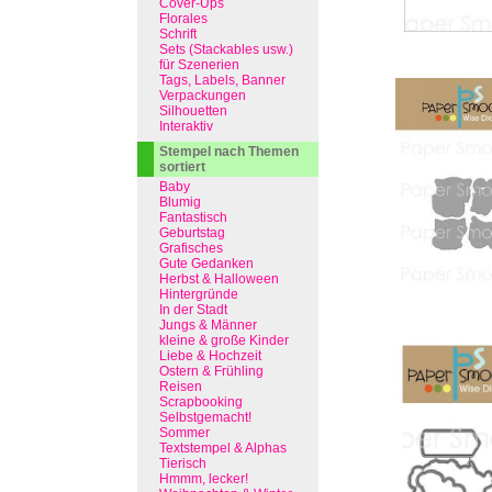
Cover-Ups
Florales
Schrift
Sets (Stackables usw.)
für Szenerien
Tags, Labels, Banner
Verpackungen
Silhouetten
Interaktiv
Stempel nach Themen
sortiert
Baby
Blumig
Fantastisch
Geburtstag
Grafisches
Gute Gedanken
Herbst & Halloween
Hintergründe
In der Stadt
Jungs & Männer
kleine & große Kinder
Liebe & Hochzeit
Ostern & Frühling
Reisen
Scrapbooking
Selbstgemacht!
Sommer
Textstempel & Alphas
Tierisch
Hmmm, lecker!