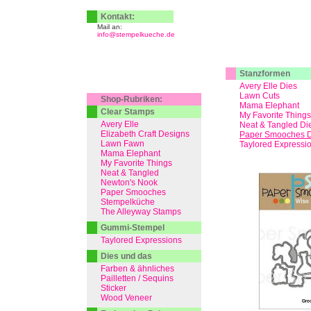
Kontakt:
Mail an:
info@stempelkueche.de
Stanzformen
Avery Elle Dies
Lawn Cuts
Shop-Rubriken:
Mama Elephant
Clear Stamps
My Favorite Things
Avery Elle
Neat & Tangled Di
Elizabeth Craft Designs
Paper Smooches D
Lawn Fawn
Taylored Expressi
Mama Elephant
My Favorite Things
Neat & Tangled
Newton's Nook
Paper Smooches
Stempelküche
The Alleyway Stamps
Gummi-Stempel
Taylored Expressions
Dies und das
Farben & ähnliches
Pailletten / Sequins
Sticker
Wood Veneer