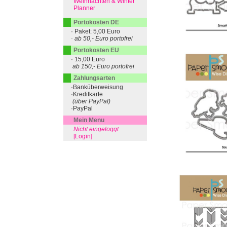
Weihnachten & Winter
Planner
Portokosten DE
· Paket: 5,00 Euro
· ab 50,- Euro portofrei
Portokosten EU
· 15,00 Euro
ab 150,- Euro portofrei
Zahlungsarten
·Banküberweisung
·Kreditkarte
(über PayPal)
·PayPal
Mein Menu
Nicht eingeloggt
[Login]