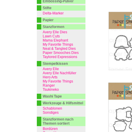
Embossing-Pulver
Stifte
Delta-Marker
Papier
Stanzformen
Avery Elle Dies
Lawn Cuts
Mama Elephant
My Favorite Things
Neat & Tangled Dies
Paper Smooches Dies
Taylored Expressions
Stempelkissen
Avery Elle
Avery Elle Nachfüller
Hero Arts
My Favorite Things
Ranger
Tsukineko
Washi Tape
Werkzeuge & Hilfsmittel
Schablonen
Sonstiges
Stanzformen nach
Themen sortiert
Bordüren