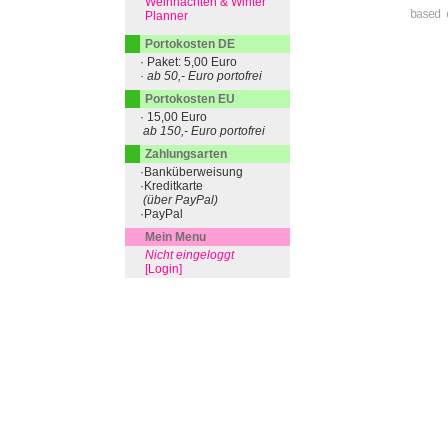
Weihnachten & Winter
based 
Planner
Portokosten DE
· Paket: 5,00 Euro
· ab 50,- Euro portofrei
Portokosten EU
· 15,00 Euro
ab 150,- Euro portofrei
Zahlungsarten
·Banküberweisung
·Kreditkarte
(über PayPal)
·PayPal
Mein Menu
Nicht eingeloggt
[Login]