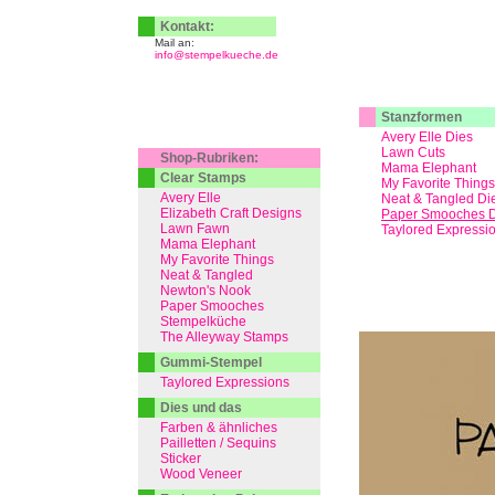
Kontakt:
Mail an:
info@stempelkueche.de
Stanzformen
Avery Elle Dies
Lawn Cuts
Shop-Rubriken:
Mama Elephant
Clear Stamps
My Favorite Things
Avery Elle
Neat & Tangled Di
Elizabeth Craft Designs
Paper Smooches D
Lawn Fawn
Taylored Expressi
Mama Elephant
My Favorite Things
Neat & Tangled
Newton's Nook
Paper Smooches
Stempelküche
The Alleyway Stamps
Gummi-Stempel
Taylored Expressions
Dies und das
Farben & ähnliches
Pailletten / Sequins
Sticker
Wood Veneer