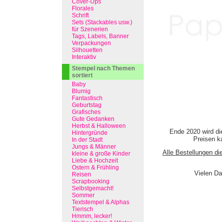
Cover-Ups
Florales
Schrift
Sets (Stackables usw.)
für Szenerien
Tags, Labels, Banner
Verpackungen
Silhouetten
Interaktiv
Stempel nach Themen
sortiert
Baby
Blumig
Fantastisch
Geburtstag
Grafisches
Gute Gedanken
Herbst & Halloween
Ende 2020 wird di
Hintergründe
Preisen ka
In der Stadt
Jungs & Männer
Alle Bestellungen di
kleine & große Kinder
Liebe & Hochzeit
Ostern & Frühling
Vielen Da
Reisen
Scrapbooking
Selbstgemacht!
Sommer
Textstempel & Alphas
Tierisch
Hmmm, lecker!