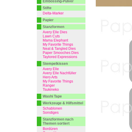
Embossing-Pulver
Stifte
Delta-Marker
Papier
Stanzformen
Avery Elle Dies
Lawn Cuts
Mama Elephant
My Favorite Things
Neat & Tangled Dies
Paper Smooches Dies
Taylored Expressions
Stempelkissen
Avery Elle
Avery Elle Nachfüller
Hero Arts
My Favorite Things
Ranger
Tsukineko
Washi Tape
Werkzeuge & Hilfsmittel
Schablonen
Sonstiges
Stanzformen nach
Themen sortiert
Bordüren