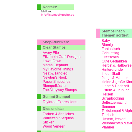
Kontakt:
Mail an:
info@stempelkueche.de
Stempel nach
Themen sortiert
Baby
Shop-Rubriken:
Blumig
Clear Stamps
Fantastisch
Avery Elle
Geburtstag
Elizabeth Craft Designs
Grafisches
Lawn Fawn
Gute Gedanken
Mama Elephant
Herbst & Hallowee
My Favorite Things
Hintergründe
Neat & Tangled
In der Stadt
Newton's Nook
Jungs & Männer
Paper Smooches
kleine & große Kin
Stempelküche
Liebe & Hochzeit
The Alleyway Stamps
Ostern & Frühling
Reisen
Gummi-Stempel
Scrapbooking
Taylored Expressions
Selbstgemacht!
Sommer
Dies und das
Textstempel & Alp
Farben & ähnliches
Tierisch
Pailletten / Sequins
Hmmm, lecker!
Sticker
Weihnachten & Win
Wood Veneer
Planner