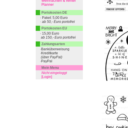
Weihnachten & Winter
Planner
Portokosten DE
· Paket: 5,00 Euro
· ab 50,- Euro portofrei
Portokosten EU
· 15,00 Euro
ab 150,- Euro portofrei
Zahlungsarten
·Banküberweisung
·Kreditkarte
(über PayPal)
·PayPal
Mein Menu
Nicht eingeloggt
[Login]