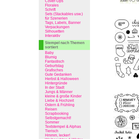
Cover-Ups
Florales
Schrift
Sets (Stackables usw.)
für Szenerien
Tags, Labels, Banner
Verpackungen
Silhouetten
Interaktiv
Stempel nach Themen
sortiert
Baby
Blumig
Fantastisch
Geburtstag
Grafisches
Gute Gedanken
Herbst & Halloween
Hintergründe
In der Stadt
Jungs & Männer
kleine & große Kinder
Liebe & Hochzeit
Ostern & Frühling
Reisen
Scrapbooking
Selbstgemacht!
Sommer
Textstempel & Alphas
Tierisch
Hmmm, lecker!