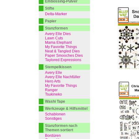
Embossing-Pulver
Stifte
Delta-Marker
Papier
Stanzformen
Avery Elle Dies
Lawn Cuts
Mama Elephant
My Favorite Things
Neat & Tangled Dies
Paper Smooches Dies
Taylored Expressions
Stempelkissen
Avery Elle
Avery Elle Nachfüller
Hero Arts
My Favorite Things
Ranger
Tsukineko
Washi Tape
Werkzeuge & Hilfsmittel
Schablonen
Sonstiges
Stanzformen nach
Themen sortiert
Bordüren