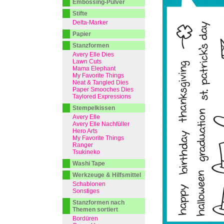
Embossing-Pulver
Stifte
Delta-Marker
Papier
Stanzformen
Avery Elle Dies
Lawn Cuts
Mama Elephant
My Favorite Things
Neat & Tangled Dies
Paper Smooches Dies
Taylored Expressions
Stempelkissen
Avery Elle
Avery Elle Nachfüller
Hero Arts
My Favorite Things
Ranger
Tsukineko
Washi Tape
Werkzeuge & Hilfsmittel
Schablonen
Sonstiges
Stanzformen nach
Themen sortiert
Bordüren