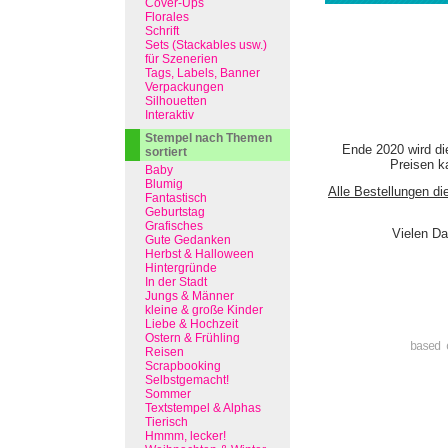
Cover-Ups
Florales
Schrift
Sets (Stackables usw.)
für Szenerien
Tags, Labels, Banner
Verpackungen
Silhouetten
Interaktiv
Stempel nach Themen
Ende 2020 wird di
sortiert
Preisen ka
Baby
Blumig
Alle Bestellungen di
Fantastisch
Geburtstag
Grafisches
Vielen Da
Gute Gedanken
Herbst & Halloween
Hintergründe
In der Stadt
Jungs & Männer
kleine & große Kinder
Liebe & Hochzeit
Ostern & Frühling
based 
Reisen
Scrapbooking
Selbstgemacht!
Sommer
Textstempel & Alphas
Tierisch
Hmmm, lecker!