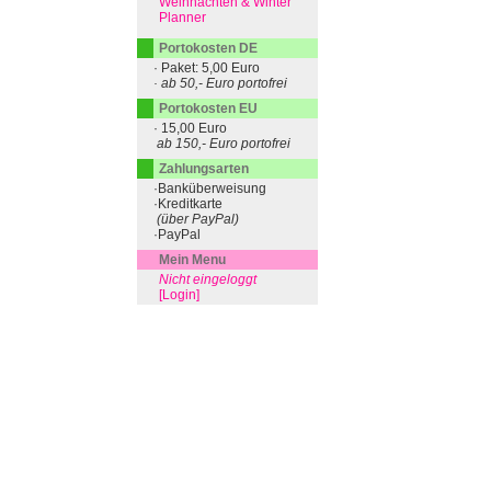
Weihnachten & Winter
Planner
Portokosten DE
· Paket: 5,00 Euro
· ab 50,- Euro portofrei
Portokosten EU
· 15,00 Euro
ab 150,- Euro portofrei
Zahlungsarten
·Banküberweisung
·Kreditkarte
(über PayPal)
·PayPal
Mein Menu
Nicht eingeloggt
[Login]