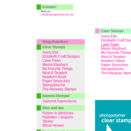
Kontakt:
Mail an:
info@stempelkueche.de
Clear Stamps
Avery Elle
Elizabeth Craft De
Shop-Rubriken:
Lawn Fawn
Clear Stamps
Mama Elephant
Avery Elle
My Favorite Things
Elizabeth Craft Designs
Neat & Tangled
Lawn Fawn
Newton's Nook
Mama Elephant
Paper Smooches
My Favorite Things
Stempelküche
Neat & Tangled
The Alleyway Sta
Newton's Nook
Paper Smooches
Stempelküche
The Alleyway Stamps
Gummi-Stempel
Taylored Expressions
Dies und das
Farben & ähnliches
Pailletten / Sequins
Sticker
Wood Veneer