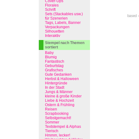
Cover-Ups
Florales
Schrift
Sets (Stackables usw.)
based 
für Szenerien
Tags, Labels, Banner
Verpackungen
Silhouetten
Interaktiv
Stempel nach Themen
sortiert
Baby
Blumig
Fantastisch
Geburtstag
Grafisches
Gute Gedanken
Herbst & Halloween
Hintergründe
In der Stadt
Jungs & Männer
kleine & große Kinder
Liebe & Hochzeit
Ostern & Frühling
Reisen
Scrapbooking
Selbstgemacht!
Sommer
Textstempel & Alphas
Tierisch
Hmmm, lecker!