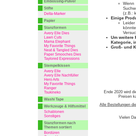
Embossing-Pulver
Wenn I
Suchwo
Stifte
(z.B.:
Delta-Marker
Einige Prod
Papier
Leider
könnte
Stanzformen
Versuc
Avery Elle Dies
Um weitere 
Lawn Cuts
Mama Elephant
Kategorie, i
My Favorite Things
Groß- und K
Neat & Tangled Dies
Paper Smooches Dies
Taylored Expressions
Stempelkissen
Avery Elle
Avery Elle Nachfüller
Hero Arts
My Favorite Things
Ranger
Ende 2020 wird di
Tsukineko
Preisen ka
Washi Tape
Alle Bestellungen di
Werkzeuge & Hilfsmittel
Schablonen
Sonstiges
Vielen Da
Stanzformen nach
Themen sortiert
Bordüren