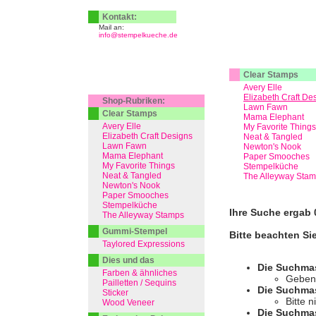
Kontakt:
Mail an:
info@stempelkueche.de
Clear Stamps
Avery Elle
Elizabeth Craft De
Shop-Rubriken:
Lawn Fawn
Clear Stamps
Mama Elephant
Avery Elle
My Favorite Things
Elizabeth Craft Designs
Neat & Tangled
Lawn Fawn
Newton's Nook
Mama Elephant
Paper Smooches
My Favorite Things
Stempelküche
Neat & Tangled
The Alleyway Sta
Newton's Nook
Paper Smooches
Stempelküche
Ihre Suche ergab 0
The Alleyway Stamps
Gummi-Stempel
Bitte beachten Si
Taylored Expressions
Dies und das
Die Suchma
Farben & ähnliches
Geben 
Pailletten / Sequins
Die Suchmas
Sticker
Bitte 
Wood Veneer
Die Suchmas