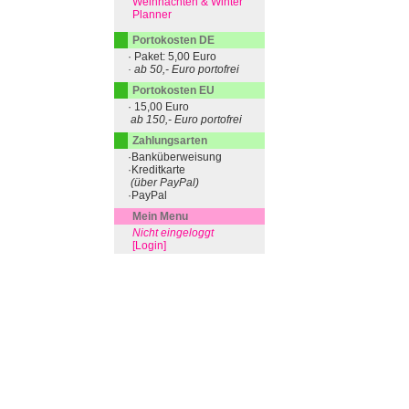
Weihnachten & Winter
Planner
Portokosten DE
· Paket: 5,00 Euro
· ab 50,- Euro portofrei
Portokosten EU
· 15,00 Euro
ab 150,- Euro portofrei
Zahlungsarten
·Banküberweisung
·Kreditkarte
(über PayPal)
·PayPal
Mein Menu
Nicht eingeloggt
[Login]