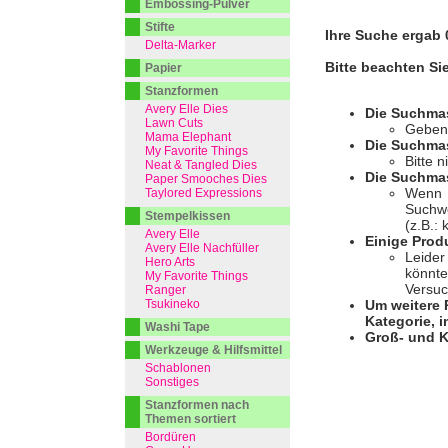
Embossing-Pulver
Stifte
Ihre Suche ergab 0
Delta-Marker
Bitte beachten Si
Papier
Stanzformen
Avery Elle Dies
Die Suchma
Lawn Cuts
Geben 
Mama Elephant
Die Suchmas
My Favorite Things
Bitte 
Neat & Tangled Dies
Die Suchmas
Paper Smooches Dies
Wenn I
Taylored Expressions
Suchwo
Stempelkissen
(z.B.:
Avery Elle
Einige Prod
Avery Elle Nachfüller
Leider
Hero Arts
könnte
My Favorite Things
Versuc
Ranger
Tsukineko
Um weitere 
Kategorie, i
Washi Tape
Groß- und K
Werkzeuge & Hilfsmittel
Schablonen
Sonstiges
Stanzformen nach
Themen sortiert
Bordüren