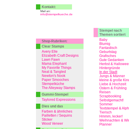
Kontakt:
Mail an:
info@stempelkueche.de
Stempel nach
Themen sortiert
Baby
Shop-Rubriken:
Blumig
Clear Stamps
Fantastisch
Avery Elle
Geburtstag
Elizabeth Craft Designs
Grafisches
Lawn Fawn
Gute Gedanken
Mama Elephant
Herbst & Hallowee
My Favorite Things
Hintergründe
Neat & Tangled
In der Stadt
Newton's Nook
Jungs & Männer
Paper Smooches
kleine & große Kin
Stempelküche
Liebe & Hochzeit
The Alleyway Stamps
Ostern & Frühling
Reisen
Gummi-Stempel
Scrapbooking
Taylored Expressions
Selbstgemacht!
Sommer
Dies und das
Textstempel & Alp
Farben & ähnliches
Tierisch
Pailletten / Sequins
Hmmm, lecker!
Sticker
Weihnachten & Win
Wood Veneer
Planner