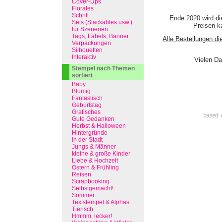
Cover-Ups
Florales
Schrift
Ende 2020 wird di
Sets (Stackables usw.)
Preisen ka
für Szenerien
Tags, Labels, Banner
Alle Bestellungen di
Verpackungen
Silhouetten
Interaktiv
Vielen Da
Stempel nach Themen
sortiert
Baby
Blumig
Fantastisch
Geburtstag
Grafisches
based 
Gute Gedanken
Herbst & Halloween
Hintergründe
In der Stadt
Jungs & Männer
kleine & große Kinder
Liebe & Hochzeit
Ostern & Frühling
Reisen
Scrapbooking
Selbstgemacht!
Sommer
Textstempel & Alphas
Tierisch
Hmmm, lecker!