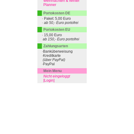
Weihnachten & Winter
Planner
Portokosten DE
· Paket: 5,00 Euro
· ab 50,- Euro portofrei
Portokosten EU
· 15,00 Euro
ab 150,- Euro portofrei
Zahlungsarten
·Banküberweisung
·Kreditkarte
(über PayPal)
·PayPal
Mein Menu
Nicht eingeloggt
[Login]