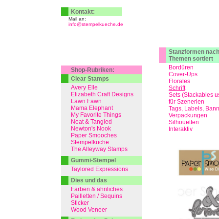
Kontakt:
Mail an:
info@stempelkueche.de
Stanzformen nac
Themen sortiert
Bordüren
Shop-Rubriken:
Cover-Ups
Clear Stamps
Florales
Avery Elle
Schrift
Elizabeth Craft Designs
Sets (Stackables u
Lawn Fawn
für Szenerien
Mama Elephant
Tags, Labels, Ban
My Favorite Things
Verpackungen
Neat & Tangled
Silhouetten
Newton's Nook
Interaktiv
Paper Smooches
Stempelküche
The Alleyway Stamps
Gummi-Stempel
Taylored Expressions
Dies und das
Farben & ähnliches
Pailletten / Sequins
Sticker
Wood Veneer