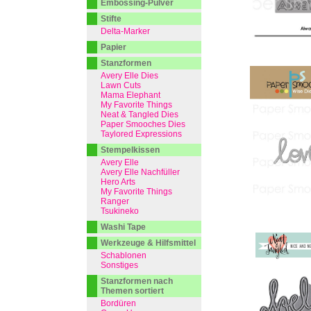
Embossing-Pulver
Stifte
Delta-Marker
Papier
Stanzformen
Avery Elle Dies
Lawn Cuts
Mama Elephant
My Favorite Things
Neat & Tangled Dies
Paper Smooches Dies
Taylored Expressions
Stempelkissen
Avery Elle
Avery Elle Nachfüller
Hero Arts
My Favorite Things
Ranger
Tsukineko
Washi Tape
Werkzeuge & Hilfsmittel
Schablonen
Sonstiges
Stanzformen nach
Themen sortiert
Bordüren