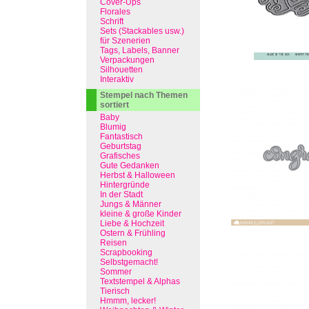
Cover-Ups
Florales
Schrift
Sets (Stackables usw.)
für Szenerien
Tags, Labels, Banner
Verpackungen
Silhouetten
Interaktiv
Stempel nach Themen
sortiert
Baby
Blumig
Fantastisch
Geburtstag
Grafisches
Gute Gedanken
Herbst & Halloween
Hintergründe
In der Stadt
Jungs & Männer
kleine & große Kinder
Liebe & Hochzeit
Ostern & Frühling
Reisen
Scrapbooking
Selbstgemacht!
Sommer
Textstempel & Alphas
Tierisch
Hmmm, lecker!