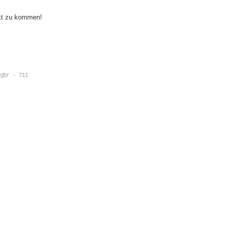
akt zu kommen!
gbr - 711