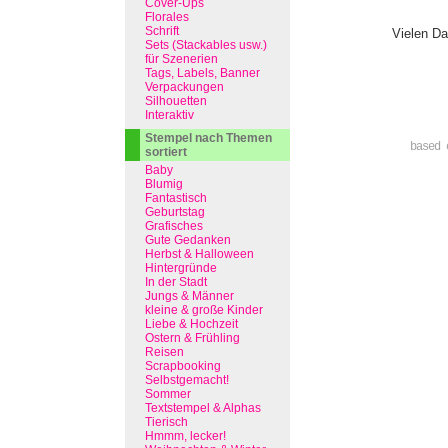
Cover-Ups
Florales
Schrift
Vielen Da
Sets (Stackables usw.)
für Szenerien
Tags, Labels, Banner
Verpackungen
Silhouetten
Interaktiv
Stempel nach Themen
based 
sortiert
Baby
Blumig
Fantastisch
Geburtstag
Grafisches
Gute Gedanken
Herbst & Halloween
Hintergründe
In der Stadt
Jungs & Männer
kleine & große Kinder
Liebe & Hochzeit
Ostern & Frühling
Reisen
Scrapbooking
Selbstgemacht!
Sommer
Textstempel & Alphas
Tierisch
Hmmm, lecker!