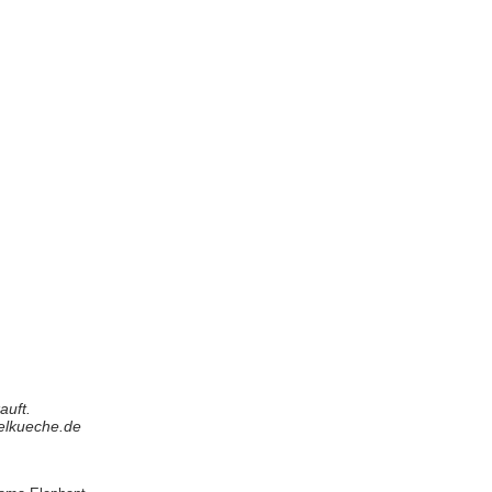
auft.
elkueche.de