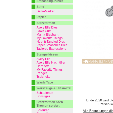
Embossing-Pulver
Stifte
Delta-Marker
Papier
Stanzformen
Avery Elle Dies
Lawn Cuts
Mama Elephant
My Favorite Things
Neat & Tangled Dies
Paper Smooches Dies
Taylored Expressions
Stempelkissen
Avery Elle
Avery Elle Nachfüller
Hero Arts
My Favorite Things
Ranger
Tsukineko
Washi Tape
Werkzeuge & Hilfsmittel
Schablonen
Sonstiges
Ende 2020 wird di
Stanzformen nach
Preisen ka
Themen sortiert
Bordüren
Alle Bestellungen di