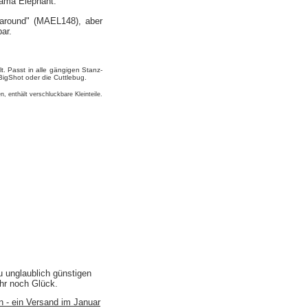
ama Elephant.
 around" (MAEL148), aber
ar.
t. Passt in alle gängigen Stanz-
igShot oder die Cuttlebug.
n, enthält verschluckbare Kleinteile.
u unglaublich günstigen
ihr noch Glück.
n - ein Versand im Januar