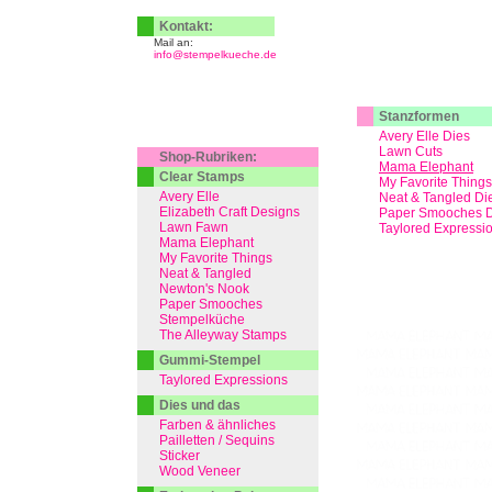
Kontakt:
Mail an:
info@stempelkueche.de
Stanzformen
Avery Elle Dies
Lawn Cuts
Shop-Rubriken:
Mama Elephant
Clear Stamps
My Favorite Things
Avery Elle
Neat & Tangled Di
Elizabeth Craft Designs
Paper Smooches D
Lawn Fawn
Taylored Expressi
Mama Elephant
My Favorite Things
Neat & Tangled
Newton's Nook
Paper Smooches
Stempelküche
The Alleyway Stamps
Gummi-Stempel
Taylored Expressions
Dies und das
Farben & ähnliches
Pailletten / Sequins
Sticker
Wood Veneer