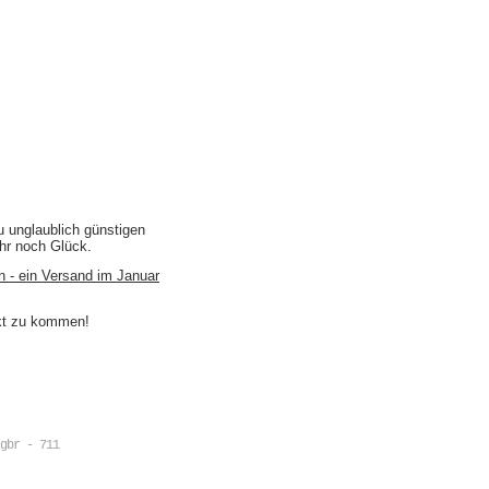
u unglaublich günstigen
ihr noch Glück.
n - ein Versand im Januar
akt zu kommen!
gbr - 711