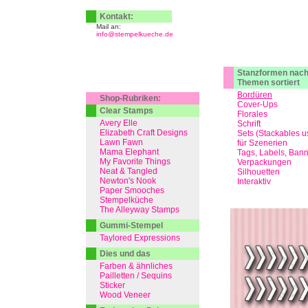
Kontakt:
Mail an:
info@stempelkueche.de
Stanzformen nac
Themen sortiert
Bordüren
Shop-Rubriken:
Cover-Ups
Clear Stamps
Florales
Avery Elle
Schrift
Elizabeth Craft Designs
Sets (Stackables u
Lawn Fawn
für Szenerien
Mama Elephant
Tags, Labels, Ban
My Favorite Things
Verpackungen
Neat & Tangled
Silhouetten
Newton's Nook
Interaktiv
Paper Smooches
Stempelküche
The Alleyway Stamps
Gummi-Stempel
Taylored Expressions
Dies und das
Farben & ähnliches
Pailletten / Sequins
Sticker
Wood Veneer