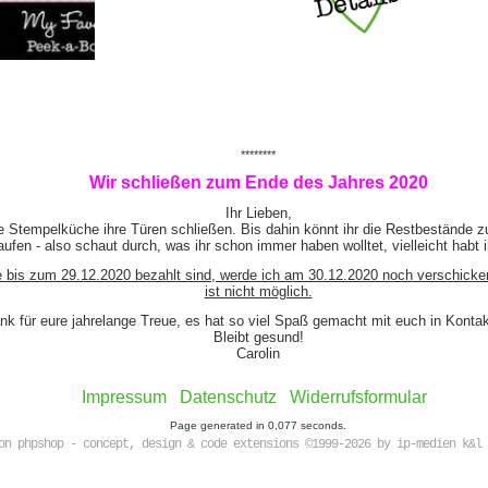
********
Wir schließen zum Ende des Jahres 2020
Ihr Lieben,
e Stempelküche ihre Türen schließen. Bis dahin könnt ihr die Restbestände z
ufen - also schaut durch, was ihr schon immer haben wolltet, vielleicht habt 
e bis zum 29.12.2020 bezahlt sind, werde ich am 30.12.2020 noch verschicke
ist nicht möglich.
nk für eure jahrelange Treue, es hat so viel Spaß gemacht mit euch in Kont
Bleibt gesund!
Carolin
Impressum
Datenschutz
Widerrufsformular
Page generated in 0,077 seconds.
on phpshop - concept, design & code extensions ©1999-2026 by ip-medien k&l 