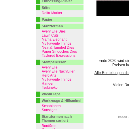
Embossing-Pulver
Stifte
Delta-Marker
Papier
Stanzformen
Avery Elle Dies
Lawn Cuts
Mama Elephant
My Favorite Things
Neat & Tangled Dies
Paper Smooches Dies
Taylored Expressions
Ende 2020 wird di
Stempelkissen
Preisen ka
Avery Elle
Avery Elle Nachfüller
Alle Bestellungen di
Hero Arts
My Favorite Things
Ranger
Vielen Da
Tsukineko
Washi Tape
Werkzeuge & Hilfsmittel
Schablonen
Sonstiges
Stanzformen nach
based 
Themen sortiert
Bordüren