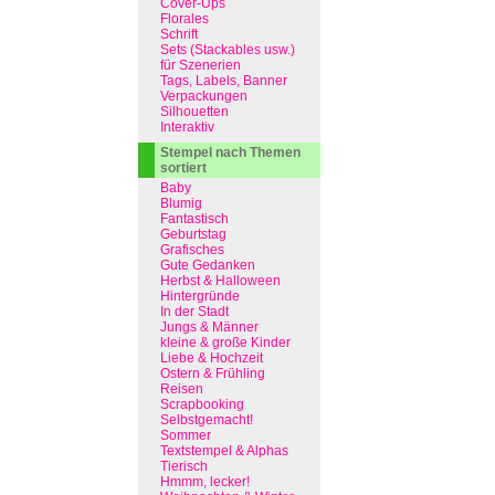
Cover-Ups
Florales
Schrift
Sets (Stackables usw.)
für Szenerien
Tags, Labels, Banner
Verpackungen
Silhouetten
Interaktiv
Stempel nach Themen
sortiert
Baby
Blumig
Fantastisch
Geburtstag
Grafisches
Gute Gedanken
Herbst & Halloween
Hintergründe
In der Stadt
Jungs & Männer
kleine & große Kinder
Liebe & Hochzeit
Ostern & Frühling
Reisen
Scrapbooking
Selbstgemacht!
Sommer
Textstempel & Alphas
Tierisch
Hmmm, lecker!