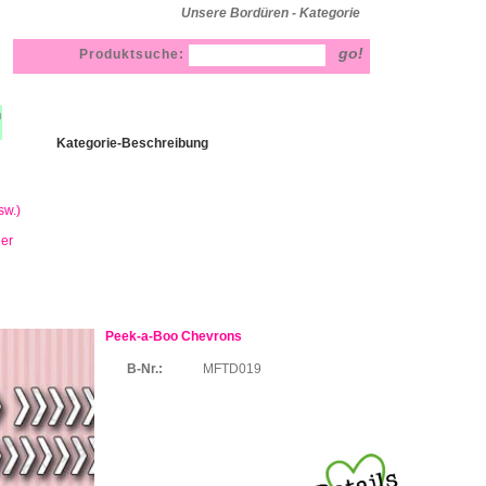
Unsere Bordüren - Kategorie
Produktsuche:
h
Kategorie-Beschreibung
sw.)
ner
Peek-a-Boo Chevrons
B-Nr.:
MFTD019